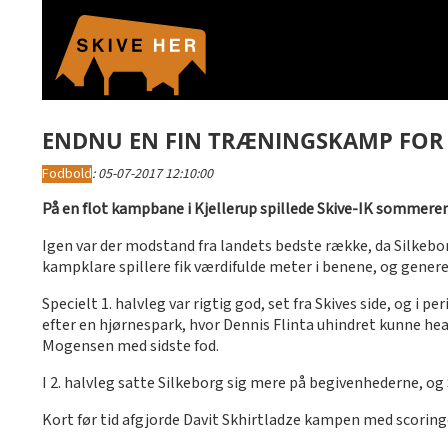
ENDNU EN FIN TRÆNINGSKAMP FOR S
Fodbold
:
05-07-2017 12:10:00
På en flot kampbane i Kjellerup spillede Skive-IK sommere
Igen var der modstand fra landets bedste række, da Silkeborg 
kampklare spillere fik værdifulde meter i benene, og genere
Specielt 1. halvleg var rigtig god, set fra Skives side, og 
efter en hjørnespark, hvor Dennis Flinta uhindret kunne hea
Mogensen med sidste fod.
I 2. halvleg satte Silkeborg sig mere på begivenhederne, og 
Kort før tid afgjorde Davit Skhirtladze kampen med scoringe