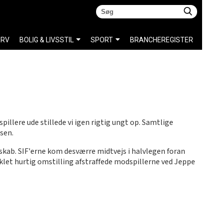
ERV
BOLIG & LIVSSTIL
SPORT
BRANCHEREGISTER
pillere ude stillede vi igen rigtig ungt op. Samtlige
sen.
ndskab. SIF'erne kom desværre midtvejs i halvlegen foran
iklet hurtig omstilling afstraffede modspillerne ved Jeppe