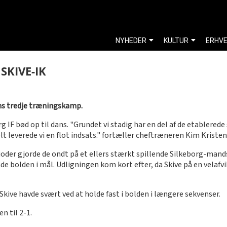
NYHEDER
KULTUR
ERHV
KIVE-IK
ns tredje træningskamp.
IF bød op til dans. "Grundet vi stadig har en del af de etablerede s
lt leverede vi en flot indsats." fortæller cheftræneren Kim Kristen
i perioder gjorde de ondt på et ellers stærkt spillende Silkeborg-ma
de bolden i mål. Udligningen kom kort efter, da Skive på en velafv
Skive havde svært ved at holde fast i bolden i længere sekvenser.
n til 2-1.