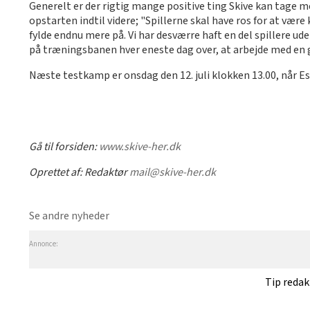
Generelt er der rigtig mange positive ting Skive kan tage m
opstarten indtil videre; "Spillerne skal have ros for at vær
fylde endnu mere på. Vi har desværre haft en del spillere uden
på træningsbanen hver eneste dag over, at arbejde med en g
Næste testkamp er onsdag den 12. juli klokken 13.00, når E
Gå til forsiden:
www.skive-her.dk
Oprettet af:
Redaktør
mail@skive-her.dk
Se andre nyheder
Annonce:
Tip reda