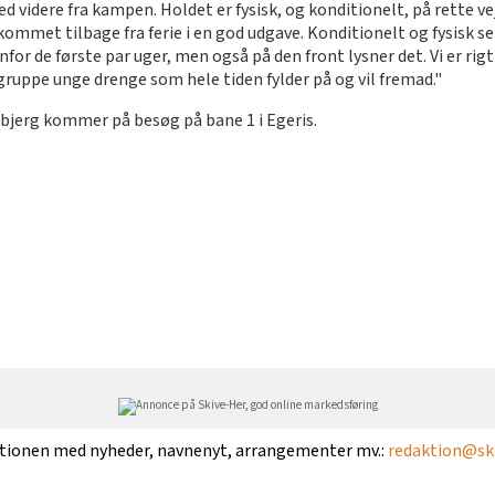
ed videre fra kampen. Holdet er fysisk, og konditionelt, på rette v
e kommet tilbage fra ferie i en god udgave. Konditionelt og fysisk 
for de første par uger, men også på den front lysner det. Vi er rigt
ruppe unge drenge som hele tiden fylder på og vil fremad."
sbjerg kommer på besøg på bane 1 i Egeris.
ktionen med nyheder, navnenyt, arrangementer mv.:
redaktion@ski