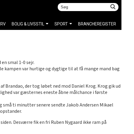
ERV
BOLIG & LIVSSTIL
SPORT
BRANCHEREGISTER
 en smal 1-0 sejr.
 kampen var hurtige og dygtige til at få mange mand bag
 af Brandao, der tog løbet ned mod Daniel Krog. Krog gik ud
mulighed var gæsternes eneste åbne målchance i første
 Og små ti minutter senere sendte Jakob Andersen Mikael
 opstander.
 siden. Desværre fik en fri Ruben Nygaard ikke ram på