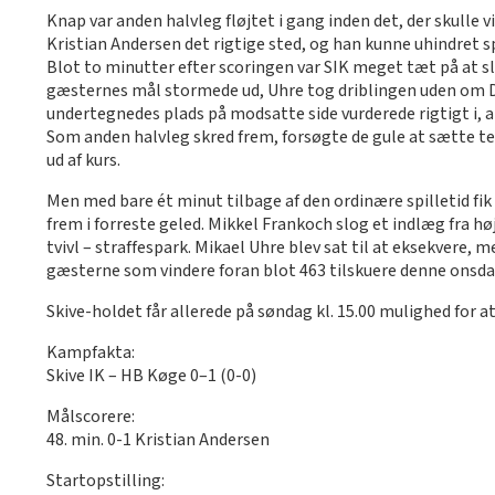
Knap var anden halvleg fløjtet i gang inden det, der skulle v
Kristian Andersen det rigtige sted, og han kunne uhindret s
Blot to minutter efter scoringen var SIK meget tæt på at sl
gæsternes mål stormede ud, Uhre tog driblingen uden om D
undertegnedes plads på modsatte side vurderede rigtigt i, a
Som anden halvleg skred frem, forsøgte de gule at sætte temp
ud af kurs.
Men med bare ét minut tilbage af den ordinære spilletid fik
frem i forreste geled. Mikkel Frankoch slog et indlæg fra h
tvivl – straffespark. Mikael Uhre blev sat til at eksekvere,
gæsterne som vindere foran blot 463 tilskuere denne onsda
Skive-holdet får allerede på søndag kl. 15.00 mulighed for
Kampfakta:
Skive IK – HB Køge 0–1 (0-0)
Målscorere:
48. min. 0-1 Kristian Andersen
Startopstilling: