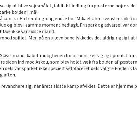
ise sig at blive sejrsmålet, faldt. Et indlæg fra gæsterne højre si
parke bolden i mål.
å kontra. En fremlægning endte hos Mikael Uhre i venstre side i o
ue og blev i samme moment nedlagt. Frispark og advarsel var do
t Due ikke var sidste mand.
o i spillet. Men på en ujævn bane lykkedes det aldrig rigtigt at få 
 Skive-mandskabet muligheden for at hente et vigtigt point. I for
øjre siden ind mod Askou, som blev holdt væk fra bolden af gæstern
 men dels var sparket ikke specielt velplaceret dels valgte Frederik
g aften.
 at revanchere sig, når årets sidste kamp afvikles. Dette er hjem