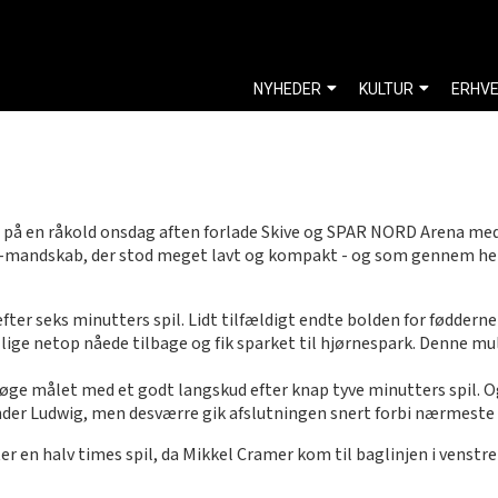
NYHEDER
KULTUR
ERHV
 på en råkold onsdag aften forlade Skive og SPAR NORD Arena med
mandskab, der stod meget lavt og kompakt - og som gennem hele
ter seks minutters spil. Lidt tilfældigt endte bolden for fødderne
r lige netop nåede tilbage og fik sparket til hjørnespark. Denne 
 Køge målet med et godt langskud efter knap tyve minutters spil.
ander Ludwig, men desværre gik afslutningen snert forbi nærmeste
 en halv times spil, da Mikkel Cramer kom til baglinjen i venstre