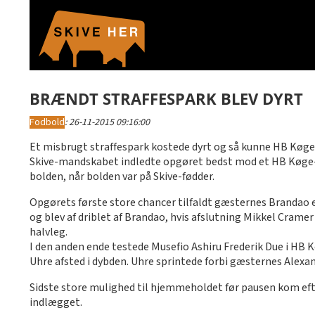
BRÆNDT STRAFFESPARK BLEV DYRT
Fodbold
:
26-11-2015 09:16:00
Et misbrugt straffespark kostede dyrt og så kunne HB Køge
Skive-mandskabet indledte opgøret bedst mod et HB Køge-
bolden, når bolden var på Skive-fødder.
Opgørets første store chancer tilfaldt gæsternes Brandao ef
og blev af driblet af Brandao, hvis afslutning Mikkel Crame
halvleg.
I den anden ende testede Musefio Ashiru Frederik Due i HB
Uhre afsted i dybden. Uhre sprintede forbi gæsternes Alex
Sidste store mulighed til hjemmeholdet før pausen kom efter
indlægget.