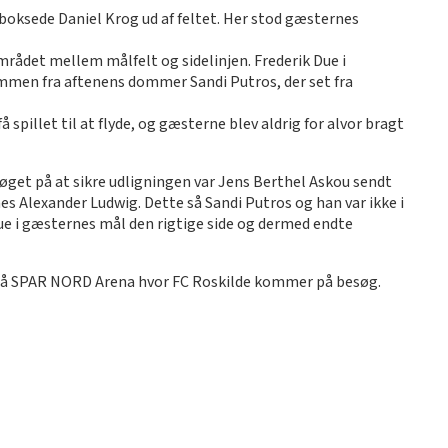
de boksede Daniel Krog ud af feltet. Her stod gæsternes
mrådet mellem målfelt og sidelinjen. Frederik Due i
mmen fra aftenens dommer Sandi Putros, der set fra
spillet til at flyde, og gæsterne blev aldrig for alvor bragt
søget på at sikre udligningen var Jens Berthel Askou sendt
es Alexander Ludwig. Dette så Sandi Putros og han var ikke i
 Due i gæsternes mål den rigtige side og dermed endte
me på SPAR NORD Arena hvor FC Roskilde kommer på besøg.