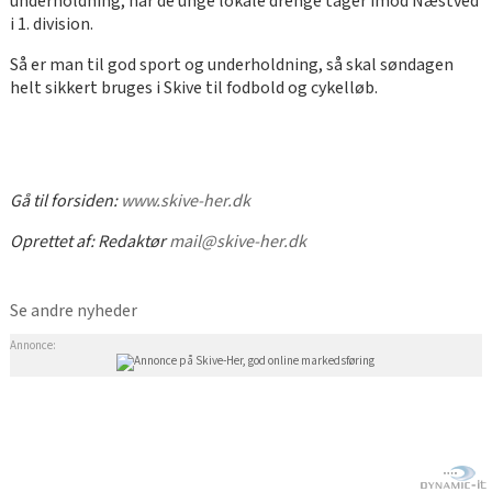
underholdning, når de unge lokale drenge tager imod Næstved
i 1. division.
Så er man til god sport og underholdning, så skal søndagen
helt sikkert bruges i Skive til fodbold og cykelløb.
Gå til forsiden:
www.skive-her.dk
Oprettet af:
Redaktør
mail@skive-her.dk
Se andre nyheder
Annonce: