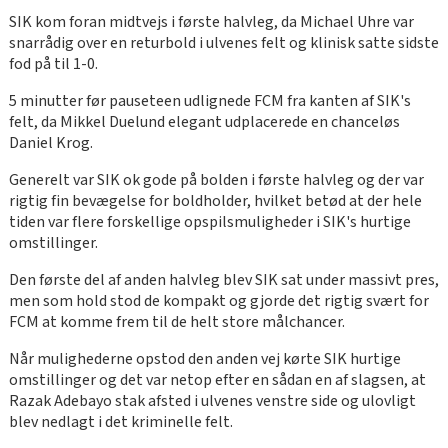
SIK kom foran midtvejs i første halvleg, da Michael Uhre var
snarrådig over en returbold i ulvenes felt og klinisk satte sidste
fod på til 1-0.
5 minutter før pauseteen udlignede FCM fra kanten af SIK's
felt, da Mikkel Duelund elegant udplacerede en chanceløs
Daniel Krog.
Generelt var SIK ok gode på bolden i første halvleg og der var
rigtig fin bevægelse for boldholder, hvilket betød at der hele
tiden var flere forskellige opspilsmuligheder i SIK's hurtige
omstillinger.
Den første del af anden halvleg blev SIK sat under massivt pres,
men som hold stod de kompakt og gjorde det rigtig svært for
FCM at komme frem til de helt store målchancer.
Når mulighederne opstod den anden vej kørte SIK hurtige
omstillinger og det var netop efter en sådan en af slagsen, at
Razak Adebayo stak afsted i ulvenes venstre side og ulovligt
blev nedlagt i det kriminelle felt.