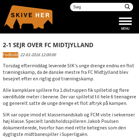
2-1 SEJR OVER FC MIDTJYLLAND
Fodbold
:
22-01-2016 12:00:00
Torsdag eftermiddag leverede SIK's unge drenge endnu en flot
træningskamp, da de danske mestre fra FC Midtjylland blev
besejret efter en rigtig god træningskamp.
Alle kampklare spillere fra 1.div.truppen fik spilletid og flere
værdifulde meter i benene. Der var spilletid til hele 6 teenagere
og generelt satte de unge drenge et flot aftryk på kampen.
SIK var oppe imod et klassemandskab og FCM viste i sekvenser
høj klasse. Specielt landsholdsspilleren Jakob Poulsen
dokumenterede, hvorfor han med rette betegnes som den
dygtigste midtbanespiller i Superligaèn.