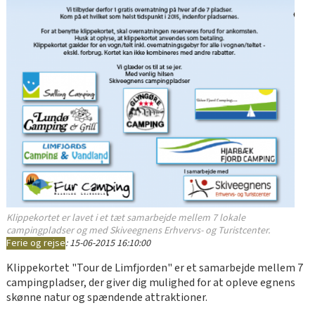
Klippekortet er lavet i et tæt samarbejde mellem 7 lokale
campingpladser og med Skiveegnens Erhvervs- og Turistcenter.
Ferie og rejse
:
15-06-2015 16:10:00
Klippekortet "Tour de Limfjorden" er et samarbejde mellem 7
campingpladser, der giver dig mulighed for at opleve egnens
skønne natur og spændende attraktioner.