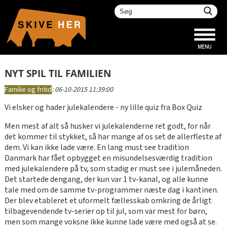
NYT SPIL TIL FAMILIEN
Familie og fritid
:
06-10-2015 11:39:00
Vi elsker og hader julekalendere - ny lille quiz fra Box Quiz
Men mest af alt så husker vi julekalenderne ret godt, for når
det kommer til stykket, så har mange af os set de allerfleste af
dem. Vi kan ikke lade være. En lang must see tradition
Danmark har fået opbygget en misundelsesværdig tradition
med julekalendere på tv, som stadig er must see i julemåneden.
Det startede dengang, der kun var 1 tv-kanal, og alle kunne
tale med om de samme tv-programmer næste dag i kantinen.
Der blev etableret et uformelt fællesskab omkring de årligt
tilbagevendende tv-serier op til jul, som var mest for børn,
men som mange voksne ikke kunne lade være med også at se.