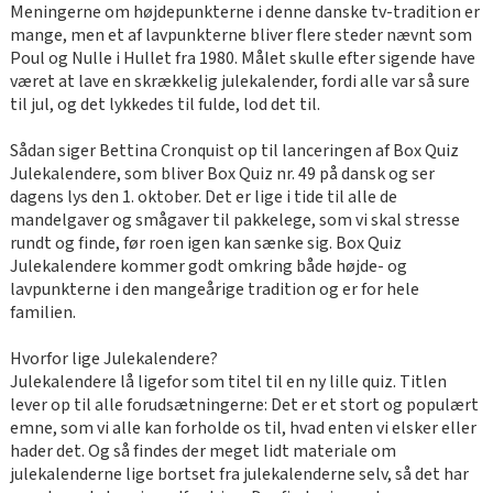
Meningerne om højdepunkterne i denne danske tv-tradition er
mange, men et af lavpunkterne bliver flere steder nævnt som
Poul og Nulle i Hullet fra 1980. Målet skulle efter sigende have
været at lave en skrækkelig julekalender, fordi alle var så sure
til jul, og det lykkedes til fulde, lod det til.
Sådan siger Bettina Cronquist op til lanceringen af Box Quiz
Julekalendere, som bliver Box Quiz nr. 49 på dansk og ser
dagens lys den 1. oktober. Det er lige i tide til alle de
mandelgaver og smågaver til pakkelege, som vi skal stresse
rundt og finde, før roen igen kan sænke sig. Box Quiz
Julekalendere kommer godt omkring både højde- og
lavpunkterne i den mangeårige tradition og er for hele
familien.
Hvorfor lige Julekalendere?
Julekalendere lå ligefor som titel til en ny lille quiz. Titlen
lever op til alle forudsætningerne: Det er et stort og populært
emne, som vi alle kan forholde os til, hvad enten vi elsker eller
hader det. Og så findes der meget lidt materiale om
julekalenderne lige bortset fra julekalenderne selv, så det har