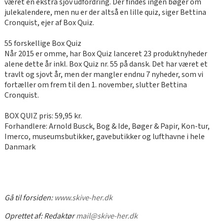
været en ekstra sjov udfordring. Der findes ingen bøger om
julekalendere, men nu er der altså en lille quiz, siger Bettina
Cronquist, ejer af Box Quiz.
55 forskellige Box Quiz
Når 2015 er omme, har Box Quiz lanceret 23 produktnyheder
alene dette år inkl. Box Quiz nr. 55 på dansk. Det har været et
travlt og sjovt år, men der mangler endnu 7 nyheder, som vi
fortæller om frem til den 1. november, slutter Bettina
Cronquist.
BOX QUIZ pris: 59,95 kr.
Forhandlere: Arnold Busck, Bog & Ide, Bøger & Papir, Kon-tur,
Imerco, museumsbutikker, gavebutikker og lufthavne i hele
Danmark
Gå til forsiden:
www.skive-her.dk
Oprettet af:
Redaktør
mail@skive-her.dk