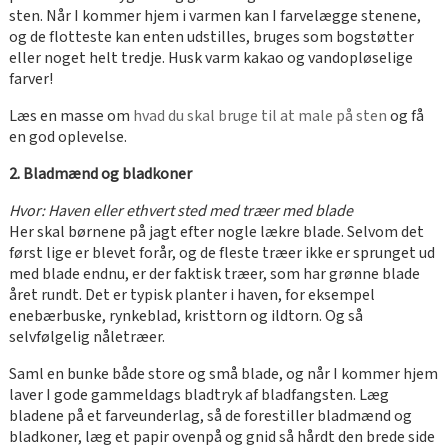
sten. Når I kommer hjem i varmen kan I farvelægge stenene,
og de flotteste kan enten udstilles, bruges som bogstøtter
eller noget helt tredje. Husk varm kakao og vandopløselige
farver!
Læs en masse om
hvad du skal bruge til at male på sten
og få
en god oplevelse.
2. Bladmænd og bladkoner
Hvor: Haven eller ethvert sted med træer med blade
Her skal børnene på jagt efter nogle lækre blade. Selvom det
først lige er blevet forår, og de fleste træer ikke er sprunget ud
med blade endnu, er der faktisk træer, som har grønne blade
året rundt. Det er typisk planter i haven, for eksempel
enebærbuske, rynkeblad, kristtorn og ildtorn. Og så
selvfølgelig nåletræer.
Saml en bunke både store og små blade, og når I kommer hjem
laver I gode gammeldags bladtryk af bladfangsten. Læg
bladene på et farveunderlag, så de forestiller bladmænd og
bladkoner, læg et papir ovenpå og gnid så hårdt den brede side