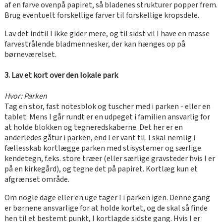
af en farve ovenpå papiret, så bladenes strukturer popper frem.
Brug eventuelt forskellige farver til forskellige kropsdele.
Lav det indtil I ikke gider mere, og til sidst vil I have en masse
farvestrålende bladmennesker, der kan hænges op på
børneværelset.
3. Lav et kort over den lokale park
Hvor: Parken
Tag en stor, fast notesblok og tuscher med i parken - eller en
tablet. Mens I går rundt er en udpeget i familien ansvarlig for
at holde blokken og tegneredskaberne. Det her er en
anderledes gåtur i parken, end I er vant til. I skal nemlig i
fællesskab kortlægge parken med stisystemer og særlige
kendetegn, f.eks. store træer (eller særlige gravsteder hvis I er
på en kirkegård), og tegne det på papiret. Kortlæg kun et
afgrænset område.
Om nogle dage eller en uge tager I i parken igen. Denne gang
er børnene ansvarlige for at holde kortet, og de skal så finde
hen til et bestemt punkt, I kortlagde sidste gang. Hvis I er