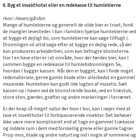
6. Byg et insekthotel eller en redekasse til humlebierne
Hvor: Haven/gården
Mange af humlebierne og generelt de vilde bier er truet, fordi
de mangler levesteder. I kan i familien hjælpe humlebierne ved
at bygge et dejligt bo, som humlebierne kan søge tilflugt i.
Dronningen vil altid søge efter at bygge en dejlig rede, så der
kan produceres arbejderbier, som kan befrugte blomsterne.
Har I en have eller er i et område, hvor der færdes bier, kan I
sammen bygge en redekasse til humlebidronningen. Se,
hvordan I bygger kassen. Når den er bygget, kan I finde noget
redemateriale, gerne gamle blade eller allerbedst en gammel
muserede. Humlebien kan godt lide lugten af musetis. Sæt
kassen op i haven ved de blomstrende buske, ved en træstub,
store sten, gærder, grøfter og andre markeringer i terrænet.
Er der knap så meget natur der hvor I bor, kan I nøjes med at
lave et insekthotel til forbipasserende insekter. Det behøver
ikke være mere kompliceret end at tage en gammel trækasse
og inddele rum i dem med forskellig grene eller gamle tagrør.
Prop mos, blade og andre naturting ind i nogle af rummene og