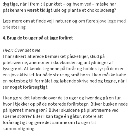
dygtige, når I frem til punktet – og hvem ved – måske har
påskeharen været tidligt ude og plante et chokoladeæg?
Læs mere om at finde vej i naturen og om flere
sjove lege med
orientering
.
4. Brug de to uger på at jage foråret
Hvor: Over det hele
I har sikkert allerede bemærket påskeliljer, skud på
piletræerne, anemoner i skovbunden og antydninger af
lysegrønt. At kende tegnene på forår og holde styr på dem er
en sjov aktivitet for både store og små børn. I kan måske købe
en notesbog til formålet og løbende skrive ned og tegne, når I
ser noget forårsagtigt.
I kan gøre det løbende over de to uger og hver dag gå en tur,
hvor I tjekker op på de noterede forårstegn. Bliver busken nede
på hjørnet mere grøn? Bliver skuddene på piletræerne ved
søerne større? Eller I kan tage én gåtur, notere alt
forårsagtigt og gøre det samme om to uger til
sammenligning.