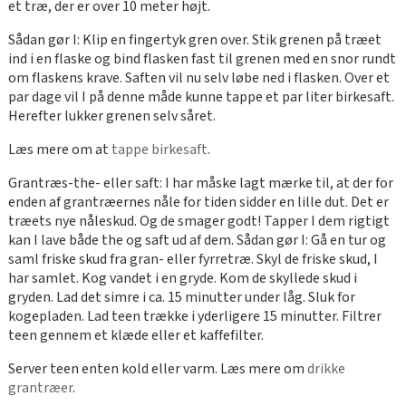
et træ, der er over 10 meter højt.
Sådan gør I: Klip en fingertyk gren over. Stik grenen på træet
ind i en flaske og bind flasken fast til grenen med en snor rundt
om flaskens krave. Saften vil nu selv løbe ned i flasken. Over et
par dage vil I på denne måde kunne tappe et par liter birkesaft.
Herefter lukker grenen selv såret.
Læs mere om at
tappe birkesaft
.
Grantræs-the- eller saft: I har måske lagt mærke til, at der for
enden af grantræernes nåle for tiden sidder en lille dut. Det er
træets nye nåleskud. Og de smager godt! Tapper I dem rigtigt
kan I lave både the og saft ud af dem. Sådan gør I: Gå en tur og
saml friske skud fra gran- eller fyrretræ. Skyl de friske skud, I
har samlet. Kog vandet i en gryde. Kom de skyllede skud i
gryden. Lad det simre i ca. 15 minutter under låg. Sluk for
kogepladen. Lad teen trække i yderligere 15 minutter. Filtrer
teen gennem et klæde eller et kaffefilter.
Server teen enten kold eller varm. Læs mere om
drikke
grantræer
.