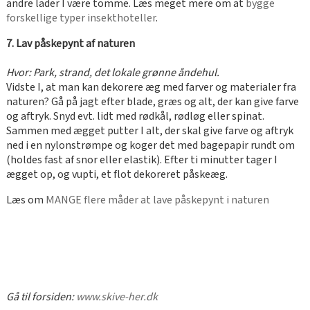
andre lader I være tomme. Læs meget mere om at
bygge
forskellige typer insekthoteller
.
7. Lav påskepynt af naturen
Hvor: Park, strand, det lokale grønne åndehul.
Vidste I, at man kan dekorere æg med farver og materialer fra
naturen? Gå på jagt efter blade, græs og alt, der kan give farve
og aftryk. Snyd evt. lidt med rødkål, rødløg eller spinat.
Sammen med ægget putter I alt, der skal give farve og aftryk
ned i en nylonstrømpe og koger det med bagepapir rundt om
(holdes fast af snor eller elastik). Efter ti minutter tager I
ægget op, og vupti, et flot dekoreret påskeæg.
Læs om
MANGE flere måder at lave påskepynt i naturen
Gå til forsiden:
www.skive-her.dk