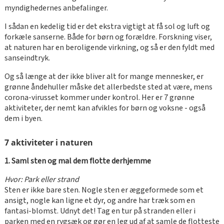
myndighedernes anbefalinger.
I sådan en kedelig tid er det ekstra vigtigt at få sol og luft og
forkæle sanserne. Både for børn og forældre. Forskning viser,
at naturen har en beroligende virkning, og så er den fyldt med
sanseindtryk.
Og så længe at der ikke bliver alt for mange mennesker, er
grønne åndehuller måske det allerbedste sted at være, mens
corona-virusset kommer under kontrol. Her er 7 grønne
aktiviteter, der nemt kan afvikles for børn og voksne - også
dem i byen.
7 aktiviteter i naturen
1. Saml sten og mal dem flotte derhjemme
Hvor: Park eller strand
Sten er ikke bare sten. Nogle sten er æggeformede som et
ansigt, nogle kan ligne et dyr, og andre har træk som en
fantasi-blomst. Udnyt det! Tag en tur på stranden eller i
parken med en rygsæk og gør en leg ud af at samle de flotteste