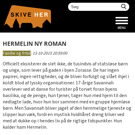
HERMELIN NY ROMAN
Familie og fritid
:
13-10-2015 20:59:00
Officielt eksisterer de slet ikke, de tusindvis af statsløse børn
og unge, som lever på gaden i byen Zorasse. De har ingen
papirer, ingen rettigheder, og de bliver forfulgt og slået ihjel i
koldt blod af lyssky organisationer. 17-årige Savannah
overlever ved at danse for turister på torvet foran byens
basilika, og de penge, hun tjener, tager hun med hjem til den
nedlagte lade, hvor hun bor sammen med en gruppe hjemløse
børn. Men Savannah bliver jaget af den hemmelige tjeneste og
slipper kun væk, fordi en mystisk hvidhåret dreng bliver ved
med at dukke op i hendes liv på de rigtige tidspunkter. Hun
kalder ham Hermelin.