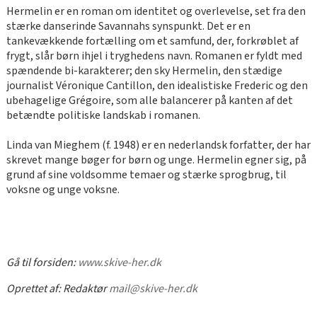
Hermelin er en roman om identitet og overlevelse, set fra den
stærke danserinde Savannahs synspunkt. Det er en
tankevækkende fortælling om et samfund, der, forkrøblet af
frygt, slår børn ihjel i tryghedens navn. Romanen er fyldt med
spændende bi-karakterer; den sky Hermelin, den stædige
journalist Véronique Cantillon, den idealistiske Frederic og den
ubehagelige Grégoire, som alle balancerer på kanten af det
betændte politiske landskab i romanen.
Linda van Mieghem (f. 1948) er en nederlandsk forfatter, der har
skrevet mange bøger for børn og unge. Hermelin egner sig, på
grund af sine voldsomme temaer og stærke sprogbrug, til
voksne og unge voksne.
Gå til forsiden:
www.skive-her.dk
Oprettet af:
Redaktør
mail@skive-her.dk