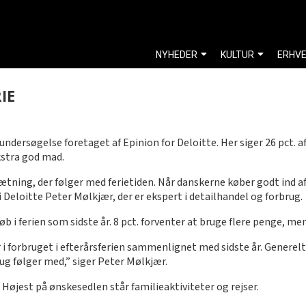
NYHEDER
KULTUR
ERHV
IE
 undersøgelse foretaget af Epinion for Deloitte. Her siger 26 pct. af
kstra god mad.
ng, der følger med ferietiden. Når danskerne køber godt ind af re
i Deloitte Peter Mølkjær, der er ekspert i detailhandel og forbrug.
b i ferien som sidste år. 8 pct. forventer at bruge flere penge, men
i forbruget i efterårsferien sammenlignet med sidste år. Generelt 
rug følger med,” siger Peter Mølkjær.
år. Højest på ønskesedlen står familieaktiviteter og rejser.