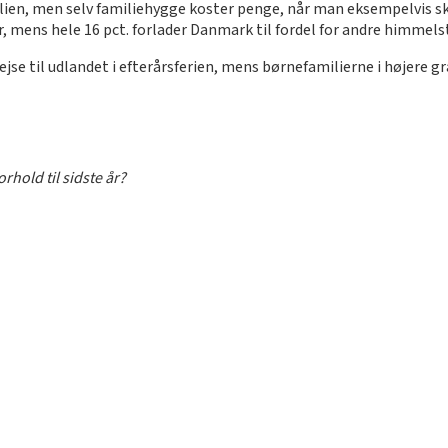
en, men selv familiehygge koster penge, når man eksempelvis skal
er, mens hele 16 pct. forlader Danmark til fordel for andre himmels
ejse til udlandet i efterårsferien, mens børnefamilierne i højere g
rhold til sidste år?