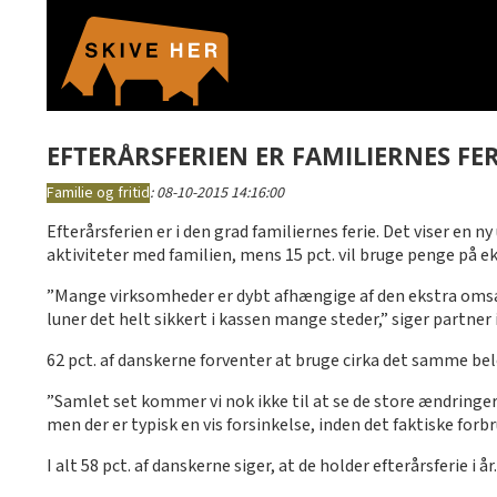
EFTERÅRSFERIEN ER FAMILIERNES FER
Familie og fritid
:
08-10-2015 14:16:00
Efterårsferien er i den grad familiernes ferie. Det viser en ny
aktiviteter med familien, mens 15 pct. vil bruge penge på e
”Mange virksomheder er dybt afhængige af den ekstra omsætni
luner det helt sikkert i kassen mange steder,” siger partner 
62 pct. af danskerne forventer at bruge cirka det samme belø
”Samlet set kommer vi nok ikke til at se de store ændringer 
men der er typisk en vis forsinkelse, inden det faktiske forb
I alt 58 pct. af danskerne siger, at de holder efterårsferie i 