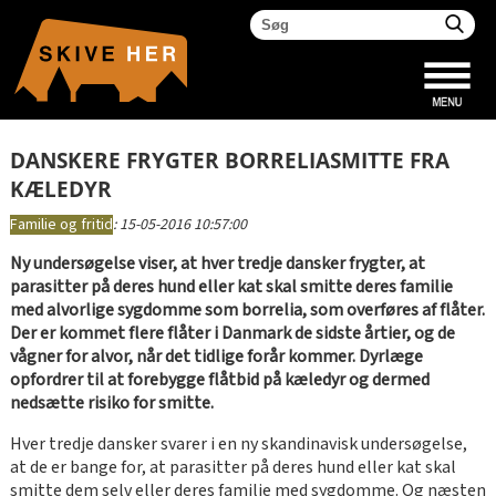
DANSKERE FRYGTER BORRELIASMITTE FRA
KÆLEDYR
Familie og fritid
:
15-05-2016 10:57:00
Ny undersøgelse viser, at hver tredje dansker frygter, at
parasitter på deres hund eller kat skal smitte deres familie
med alvorlige sygdomme som borrelia, som overføres af flåter.
Der er kommet flere flåter i Danmark de sidste årtier, og de
vågner for alvor, når det tidlige forår kommer. Dyrlæge
opfordrer til at forebygge flåtbid på kæledyr og dermed
nedsætte risiko for smitte.
Hver tredje dansker svarer i en ny skandinavisk undersøgelse,
at de er bange for, at parasitter på deres hund eller kat skal
smitte dem selv eller deres familie med sygdomme. Og næsten