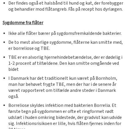
Der findes også et halsbånd til hund og kat, der forebygger
og behandler mod flåtangreb. Fås på recept hos dyrlægen.
Sygdomme fra flåter
Ikke alle flåter bærer på sygdomsfremkaldende bakterier.
De to mest alvorlige sygdomme, flåterne kan smitte med,
er borreliose og TBE.
TBE er en alvorlig hjernehindebetændelse, der er dødelig i
1-2 procent af tilfældene. Den kan smitte omgående ved
bidet
I Danmark har det traditionelt kun været på Bornholm,
man har behøvet frygte TBE, men der har i de senere år
været rapporteret om tilfælde andre steder i Danmark
også.
Borreliose skyldes infektion med bakterien Borrelia. Et
første tegn på sygdommen er ofte et ringformet rødt
udslæt i huden omkring bidestede, der gradvist kan udvide
sig. Infektionsrisikoen er lille, hvis flåten fjernes inden for