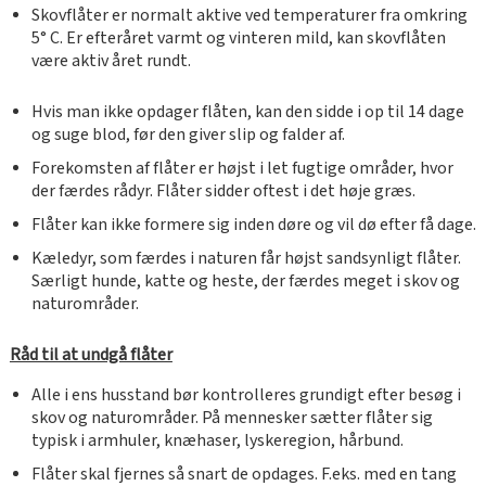
Skovflåter er normalt aktive ved temperaturer fra omkring
5° C. Er efteråret varmt og vinteren mild, kan skovflåten
være aktiv året rundt.
Hvis man ikke opdager flåten, kan den sidde i op til 14 dage
og suge blod, før den giver slip og falder af.
Forekomsten af flåter er højst i let fugtige områder, hvor
der færdes rådyr. Flåter sidder oftest i det høje græs.
Flåter kan ikke formere sig inden døre og vil dø efter få dage.
Kæledyr, som færdes i naturen får højst sandsynligt flåter.
Særligt hunde, katte og heste, der færdes meget i skov og
naturområder.
Råd til at undgå flåter
Alle i ens husstand bør kontrolleres grundigt efter besøg i
skov og naturområder. På mennesker sætter flåter sig
typisk i armhuler, knæhaser, lyskeregion, hårbund.
Flåter skal fjernes så snart de opdages. F.eks. med en tang