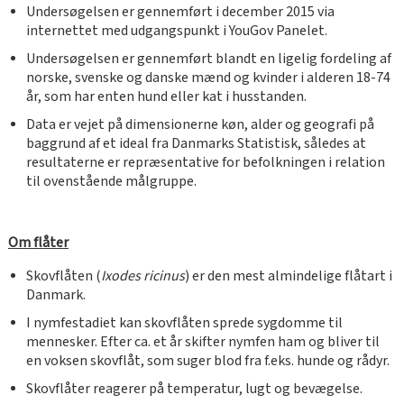
Undersøgelsen er gennemført i december 2015 via
internettet med udgangspunkt i YouGov Panelet.
Undersøgelsen er gennemført blandt en ligelig fordeling af
norske, svenske og danske mænd og kvinder i alderen 18-74
år, som har enten hund eller kat i husstanden.
Data er vejet på dimensionerne køn, alder og geografi på
baggrund af et ideal fra Danmarks Statistisk, således at
resultaterne er repræsentative for befolkningen i relation
til ovenstående målgruppe.
Om flåter
Skovflåten (
Ixodes ricinus
) er den mest almindelige flåtart i
Danmark.
I nymfestadiet kan skovflåten sprede sygdomme til
mennesker. Efter ca. et år skifter nymfen ham og bliver til
en voksen skovflåt, som suger blod fra f.eks. hunde og rådyr.
Skovflåter reagerer på temperatur, lugt og bevægelse.