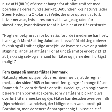
ni ud af ti (88 %) af disse er bange for at blive smittet med
borrelia via deres hund eller kat. Det undrer ikke naturvejleder
Steen Hedrup fra Økolariet i Vejle, der ofte oplever, at folk
bliver nervøse, hvis deres børn vil bevæge sig uden for
skovstierne, hvor risikoen for at blive bidt af en flåt er størst:
”Nogle er bekymrede for borrelia, fordi de i medierne har hørt,
hvor syg fx Mimi Stilling Jakobsen blev af flåtbid. Jeg oplever
faktisk også i mit daglige arbejde i de bynære skove en gradvis
stigning i antallet af flåter. For at undgå smitte er det vigtigt
at tjekke sig selv og sin hund for flåter og fjerne dem hurtigst
muligt.”
Fem gange så mange flåter i Danmark
Naturstyrelsen oplyser på deres hjemmeside, at de regner
med, at der siden 1985 er kommet fem gange så mange flåter i
Danmark. Selv om de fleste er helt uskadelige, kan nogle være
bærere af en borreliabakterie, som via flåtens bid kan blive
overført til mennesker og dyr. Flåter kan desuden overføre TBE
(hjernehindebetændelse), der tidligere kun var udbredt på
Bornholm, men de senere år har spredt sig til visse dele af