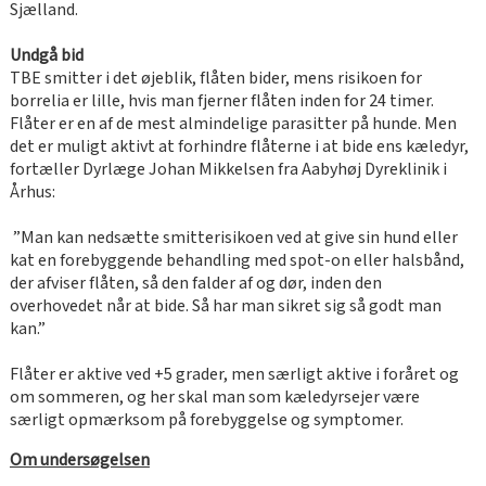
Sjælland.
Undgå bid
TBE smitter i det øjeblik, flåten bider, mens risikoen for
borrelia er lille, hvis man fjerner flåten inden for 24 timer.
Flåter er en af de mest almindelige parasitter på hunde. Men
det er muligt aktivt at forhindre flåterne i at bide ens kæledyr,
fortæller Dyrlæge Johan Mikkelsen fra Aabyhøj Dyreklinik i
Århus:
”Man kan nedsætte smitterisikoen ved at give sin hund eller
kat en forebyggende behandling med spot-on eller halsbånd,
der afviser flåten, så den falder af og dør, inden den
overhovedet når at bide. Så har man sikret sig så godt man
kan.”
Flåter er aktive ved +5 grader, men særligt aktive i foråret og
om sommeren, og her skal man som kæledyrsejer være
særligt opmærksom på forebyggelse og symptomer.
Om undersøgelsen