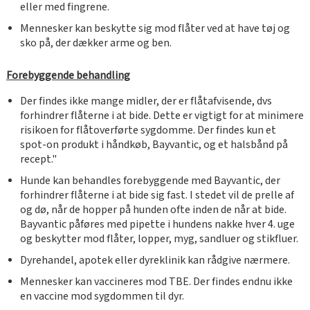
eller med fingrene.
Mennesker kan beskytte sig mod flåter ved at have tøj og
sko på, der dækker arme og ben.
Forebyggende behandling
Der findes ikke mange midler, der er flåtafvisende, dvs
forhindrer flåterne i at bide. Dette er vigtigt for at minimere
risikoen for flåtoverførte sygdomme. Der findes kun et
spot-on produkt i håndkøb, Bayvantic, og et halsbånd på
recept."
Hunde kan behandles forebyggende med Bayvantic, der
forhindrer flåterne i at bide sig fast. I stedet vil de prelle af
og dø, når de hopper på hunden ofte inden de når at bide.
Bayvantic påføres med pipette i hundens nakke hver 4. uge
og beskytter mod flåter, lopper, myg, sandluer og stikfluer.
Dyrehandel, apotek eller dyreklinik kan rådgive nærmere.
Mennesker kan vaccineres mod TBE. Der findes endnu ikke
en vaccine mod sygdommen til dyr.