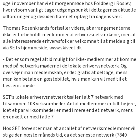
uge i november har vi et morgenmøde hos Foldberg i Roslev,
hvor vi som vanligt tager udgangspunkt i deltagernes aktuelle
udfordringer og desuden hører et oplæg fra dagens vært.
Thomas Rosenkrands fortæller videre, at arrangementerne
ikke er forbeholdt medlemmer af erhvervsnetværkene, men at
alle interesserede erhvervsfolk er velkomne til at melde sig til
via SETs hjemmeside, www.skiveet.dk.
- Det er som regel altid muligt for ikke-medlemmer at komme
med på netværksmøderne i de lokale erhvervsnetværk. Og
overvejer man medlemskab, er det gratis at deltage, mens
man kan betale en gæstebillet, hvis man kun vil med til et
bestemt møde.
SET’s lokale erhvervsnetværk tæller i alt 7 netværk med
tilsammen 108 virksomheder. Antal medlemmer er lidt højere,
idet et par virksomheder er med i mere end et netværk, mens
en enkelt er med i alle 7.
Hos SET forventer man at antallet af netværksmedlemmer vil
stige den næste måneds tid, da det seneste netværk (7840