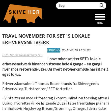
TRAVL NOVEMBER FOR SET´S LOKALE
ERHVERVSNETVÆRK
ERHVERV
:
05-11-2018 11:00:00
Foto: Thomas Rosenkrands, SET
I november sætter SET’s lokale
erhvervsnetværk hinanden stævne hele 4 gange – en gang i
hver af de resterende uger. Og hvert netværksmøde har sit helt
eget fokus.
Erhvervskonsulent Thomas Rosenkrands fra Skiveegnens
Erhvervs- og Turistcenter / SET fortæller:
- Vi starter ud med et foredrag i kommunikation torsdag aften i
Durup, hvorefter vi i de følgende 2 uger taler fremtidige planer i
henholdsvis Højslev og Breum/Grønning/Omegn. I den sidste