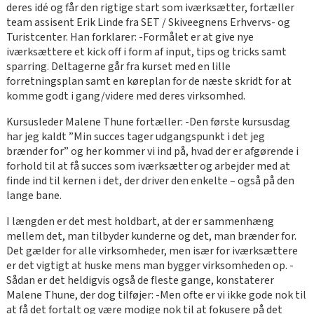
deres idé og får den rigtige start som iværksætter, fortæller
team assisent Erik Linde fra SET / Skiveegnens Erhvervs- og
Turistcenter. Han forklarer: -Formålet er at give nye
iværksættere et kick off i form af input, tips og tricks samt
sparring. Deltagerne går fra kurset med en lille
forretningsplan samt en køreplan for de næste skridt for at
komme godt i gang/videre med deres virksomhed.
Kursusleder Malene Thune fortæller: -Den første kursusdag
har jeg kaldt ”Min succes tager udgangspunkt i det jeg
brænder for” og her kommer vi ind på, hvad der er afgørende i
forhold til at få succes som iværksætter og arbejder med at
finde ind til kernen i det, der driver den enkelte – også på den
lange bane.
I længden er det mest holdbart, at der er sammenhæng
mellem det, man tilbyder kunderne og det, man brænder for.
Det gælder for alle virksomheder, men især for iværksættere
er det vigtigt at huske mens man bygger virksomheden op. -
Sådan er det heldigvis også de fleste gange, konstaterer
Malene Thune, der dog tilføjer: -Men ofte er vi ikke gode nok til
at få det fortalt og være modige nok til at fokusere på det