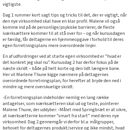
vigtigste.
Dag 1 rummer kort sagt tips og tricks til det, der er vigtigt, når
den nye virksomhed skal have en klar profil. Malene vil også
komme ind på de personlige/psykiske barrierer, de fleste
iværksættere kommer til at stå over for – og når kursusdagen
er færdig, får deltagerne en hjemmeopgave i forhold til deres
egen forretningsplans mere overordnede linjer.
En af udfordringer ved at starte egen virksomhed er ”hvad er
det konkret jeg skal nu”. Kursusdag 2 har derfor fokus på de
næste skridt – både på helt korte og den lidt længere bane.
Her vil Marlene Thune kigge nærmere på deltagernes
overordnede forretningsplan, for herefter at bryde den ned i
mindre og mere overskuelige skridt.
-En forretningsplan indeholder nemlig en lang række
antagelser, som iværksætteren skal ud og teste, pointerer
Malene Thune, der uddyber: -Målet med Springbræt er at sikre,
at iværksætterne kommer ”smart fra start” med deres nye
virksomhed. Dag 2 gennemgår vi derfor bl.a. målgrupper,
behovet for deltagernes produkt/service og ikke mindst, hvad