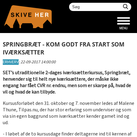
SPRINGBRÆT - KOM GODT FRA START SOM
IVÆRKSÆTTER
ERHVERV
:
22-09-2017 14:00:00
SET’s utraditionelle 2-dages iværksætterkursus, Springbræt,
henvender sig til helt nye iværksættere, der måske ikke
engang har fået CVR nr. endnu, men som er skarpe på, hvad de
vil og hvad de kan tilbyde.
Kursusforløbet den 31. oktober og 7. november ledes af Malene
Thune, Tilpas.nu, der har stor erfaring som underviser og som
via sin egen baggrund som iværksætter kender gamet ind og
ud.
- I løbet af de to kursusdage finder deltagerne ind til kernen af