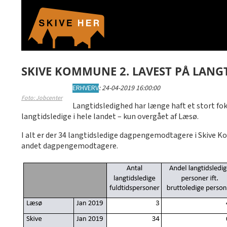
SKIVE KOMMUNE 2. LAVEST PÅ LANG
ERHVERV
:
24-04-2019 16:00:00
Foto: Jobcenter
Langtidsledighed har længe haft et stort foku
langtidsledige i hele landet – kun overgået af Læsø.
I alt er der 34 langtidsledige dagpengemodtagere i Skive K
andet dagpengemodtagere.