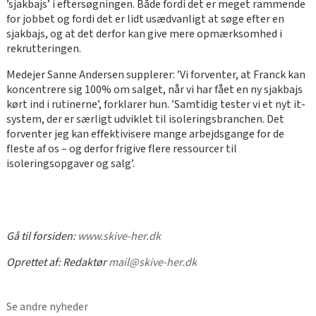
’sjakbajs’ i eftersøgningen. Både fordi det er meget rammende
for jobbet og fordi det er lidt usædvanligt at søge efter en
sjakbajs, og at det derfor kan give mere opmærksomhed i
rekrutteringen.
Medejer Sanne Andersen supplerer: ’Vi forventer, at Franck kan
koncentrere sig 100% om salget, når vi har fået en ny sjakbajs
kørt ind i rutinerne’, forklarer hun. ’Samtidig tester vi et nyt it-
system, der er særligt udviklet til isoleringsbranchen. Det
forventer jeg kan effektivisere mange arbejdsgange for de
fleste af os – og derfor frigive flere ressourcer til
isoleringsopgaver og salg’.
Gå til forsiden:
www.skive-her.dk
Oprettet af:
Redaktør
mail@skive-her.dk
Se andre nyheder