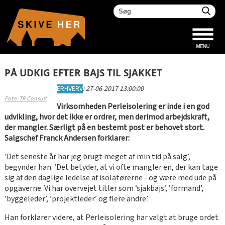
PÅ UDKIG EFTER BAJS TIL SJAKKET
ERHVERV
:
27-06-2017 13:00:00
Foto: TR Consult
Virksomheden Perleisolering er inde i en god
udvikling, hvor det ikke er ordrer, men derimod arbejdskraft,
der mangler. Særligt på en bestemt post er behovet stort.
Salgschef Franck Andersen forklarer:
’Det seneste år har jeg brugt meget af min tid på salg’,
begynder han. ’Det betyder, at vi ofte mangler en, der kan tage
sig af den daglige ledelse af isolatørerne - og være med ude på
opgaverne. Vi har overvejet titler som ’sjakbajs’, ’formand’,
’byggeleder’, ’projektleder’ og flere andre’.
Han forklarer videre, at Perleisolering har valgt at bruge ordet