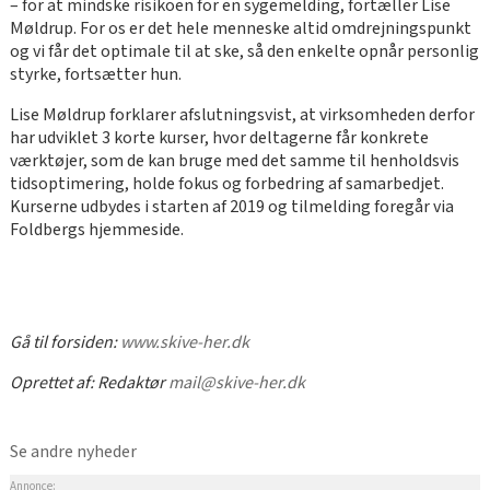
– for at mindske risikoen for en sygemelding, fortæller Lise
Møldrup. For os er det hele menneske altid omdrejningspunkt
og vi får det optimale til at ske, så den enkelte opnår personlig
styrke, fortsætter hun.
Lise Møldrup forklarer afslutningsvist, at virksomheden derfor
har udviklet 3 korte kurser, hvor deltagerne får konkrete
værktøjer, som de kan bruge med det samme til henholdsvis
tidsoptimering, holde fokus og forbedring af samarbedjet.
Kurserne udbydes i starten af 2019 og tilmelding foregår via
Foldbergs hjemmeside.
Gå til forsiden:
www.skive-her.dk
Oprettet af:
Redaktør
mail@skive-her.dk
Se andre nyheder
Annonce: