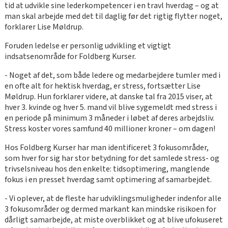
tid at udvikle sine lederkompetencer i en travl hverdag – og at
man skal arbejde med det til daglig før det rigtig flytter noget,
forklarer Lise Møldrup.
Foruden ledelse er personlig udvikling et vigtigt
indsatsenområde for Foldberg Kurser.
- Noget af det, som både ledere og medarbejdere tumler med i
en ofte alt for hektisk hverdag, er stress, fortsætter Lise
Møldrup. Hun forklarer videre, at danske tal fra 2015 viser, at
hver 3. kvinde og hver 5. mand vil blive sygemeldt med stress i
en periode på minimum 3 måneder i løbet af deres arbejdsliv.
Stress koster vores samfund 40 millioner kroner – om dagen!
Hos Foldberg Kurser har man identificeret 3 fokusområder,
som hver for sig har stor betydning for det samlede stress- og
trivselsniveau hos den enkelte: tidsoptimering, manglende
fokus i en presset hverdag samt optimering af samarbejdet.
- Vi oplever, at de fleste har udviklingsmuligheder indenfor alle
3 fokusområder og dermed markant kan mindske risikoen for
dårligt samarbejde, at miste overblikket og at blive ufokuseret