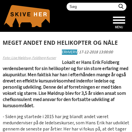
MEGET ANDET END HELIKOPTER OG NÅLE
ERHVERV
:
17-12-2018 13:00:00
Foto: Lise Møldrup, Foldberg Kurser
Lokalt er Hans Erik Foldberg
verdensberømt for sin helikopter og for sin store erfaring med
akupunktur. Men faktisk har han i efterhånden mange år også
drevet en effektiv kursusvirksomhed indenfor ledelse og
personlig udvikling. Denne del af forretningen er med tiden
vokset sig større. Lise Møldrup blev for 3,5 år siden ansat som
chefkonsulent med ansvar for den fortsatte udvikling af
kursusområdet.
- Siden jeg startede i 2015 har jeg blandt andet været
medunderviser på de ledelseskurser, som Hans Erik har udviklet
gennem de seneste par årtier. Her har vi fokus på, at det tager