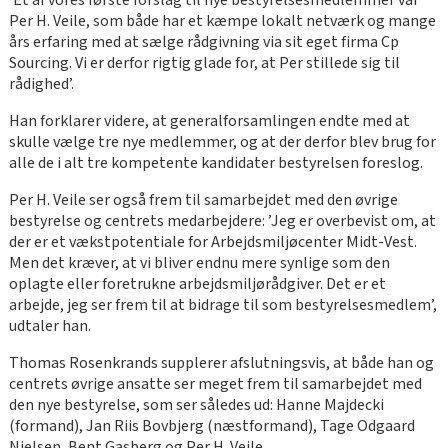
’Et af vores første forslag til nye bestyrelsesmedlemmer var
Per H. Veile, som både har et kæmpe lokalt netværk og mange
års erfaring med at sælge rådgivning via sit eget firma Cp
Sourcing. Vi er derfor rigtig glade for, at Per stillede sig til
rådighed’.
Han forklarer videre, at generalforsamlingen endte med at
skulle vælge tre nye medlemmer, og at der derfor blev brug for
alle de i alt tre kompetente kandidater bestyrelsen foreslog.
Per H. Veile ser også frem til samarbejdet med den øvrige
bestyrelse og centrets medarbejdere: ’Jeg er overbevist om, at
der er et vækstpotentiale for Arbejdsmiljøcenter Midt-Vest.
Men det kræver, at vi bliver endnu mere synlige som den
oplagte eller foretrukne arbejdsmiljørådgiver. Det er et
arbejde, jeg ser frem til at bidrage til som bestyrelsesmedlem’,
udtaler han.
Thomas Rosenkrands supplerer afslutningsvis, at både han og
centrets øvrige ansatte ser meget frem til samarbejdet med
den nye bestyrelse, som ser således ud: Hanne Majdecki
(formand), Jan Riis Bovbjerg (næstformand), Tage Odgaard
Nielsen, Bent Gasberg og Per H. Vejle.