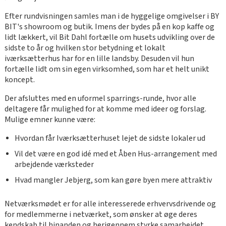
Efter rundvisningen samles man i de hyggelige omgivelser i BY
BIT's showroom og butik. Imens der bydes på en kop kaffe og
lidt lækkert, vil Bit Dahl fortælle om husets udvikling over de
sidste to år og hvilken stor betydning et lokalt
iværksætterhus har for en lille landsby. Desuden vil hun
fortælle lidt om sin egen virksomhed, som har et helt unikt
koncept.
Der afsluttes med en uformel sparrings-runde, hvor alle
deltagere får mulighed for at komme med ideer og forslag.
Mulige emner kunne være:
Hvordan får Iværksætterhuset lejet de sidste lokaler ud
Vil det være en god idé med et Åben Hus-arrangement med
arbejdende værksteder
Hvad mangler Jebjerg, som kan gøre byen mere attraktiv
Netværksmødet er for alle interesserede erhvervsdrivende og
for medlemmerne i netværket, som ønsker at øge deres
kendskab til hinanden og herigennem styrke samarbejdet.