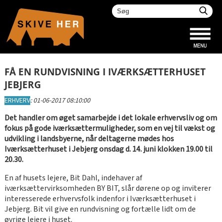
FÅ EN RUNDVISNING I IVÆRKSÆTTERHUSET
JEBJERG
ERHVERV
:
01-06-2017 08:10:00
Det handler om øget samarbejde i det lokale erhvervsliv og om
fokus på gode iværksættermuligheder, som en vej til vækst og
udvikling i landsbyerne, når deltagerne mødes hos
Iværksætterhuset i Jebjerg onsdag d. 14. juni klokken 19.00 til
20.30.
En af husets lejere, Bit Dahl, indehaver af
iværksættervirksomheden BY BIT, slår dørene op og inviterer
interesserede erhvervsfolk indenfor i Iværksætterhuset i
Jebjerg. Bit vil give en rundvisning og fortælle lidt om de
øvrige lejere i huset.