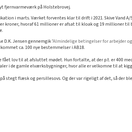
nyt fjernvarmeværk på Holstebrovej.
ikation i marts. Værket forventes klar til drift i 2021. Skive Vand
r kroner, hvoraf 61 millioner er afsat til kloak og 19 millioner ti
e.
se D.K. Jensen gennemgik ’
Almindelige betingelser for arbejder o
så kommet ca. 100 nye bestemmelser i AB18.
ået lov til at afsluttet mødet. Hun fortalte, at der p.t. er 400 med
aler i de gamle elværksbygninger, hvor alle er velkomne til at kigg
stegt flæsk og persillesovs. Og der var rigeligt af det, så der bl