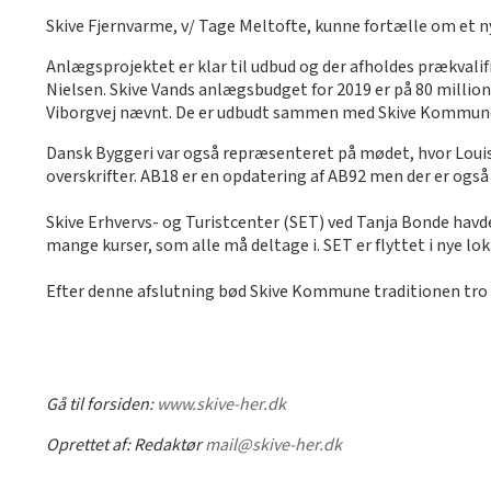
Skive Fjernvarme, v/ Tage Meltofte, kunne fortælle om et 
Anlægsprojektet er klar til udbud og der afholdes prækvalif
Nielsen. Skive Vands anlægsbudget for 2019 er på 80 millione
Viborgvej nævnt. De er udbudt sammen med Skive Kommun
Dansk Byggeri var også repræsenteret på mødet, hvor Loui
overskrifter. AB18 er en opdatering af AB92 men der er og
Skive Erhvervs- og Turistcenter (SET) ved Tanja Bonde havde f
mange kurser, som alle må deltage i. SET er flyttet i nye lok
Efter denne afslutning bød Skive Kommune traditionen tro på 
Gå til forsiden:
www.skive-her.dk
Oprettet af:
Redaktør
mail@skive-her.dk