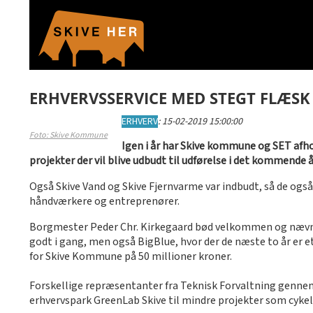
ERHVERVSSERVICE MED STEGT FLÆSK
ERHVERV
:
15-02-2019 15:00:00
Foto: Skive Kommune
Igen i år har Skive kommune og SET af
projekter der vil blive udbudt til udførelse i det kommende å
Også Skive Vand og Skive Fjernvarme var indbudt, så de ogs
håndværkere og entreprenører.
Borgmester Peder Chr. Kirkegaard bød velkommen og nævnte
godt i gang, men også BigBlue, hvor der de næste to år er e
for Skive Kommune på 50 millioner kroner.
Forskellige repræsentanter fra Teknisk Forvaltning gennem
erhvervspark GreenLab Skive til mindre projekter som cykel