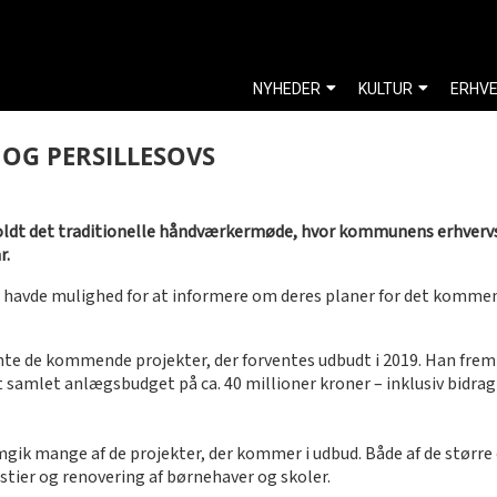
NYHEDER
KULTUR
ERHV
 OG PERSILLESOVS
holdt det traditionelle håndværkermøde, hvor kommunens erhverv
r.
å havde mulighed for at informere om deres planer for det kommen
 de kommende projekter, der forventes udbudt i 2019. Han frem
t samlet anlægsbudget på ca. 40 millioner kroner – inklusiv bidrag
gik mange af de projekter, der kommer i udbud. Både af de større
stier og renovering af børnehaver og skoler.