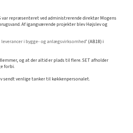
 A/S var repræsenteret ved administrerende direktør Mogens
l brugsvand. Af igangværende projekter blev Højslev og
g leverancer i bygge- og anlægsvirksomhed
’ (AB18) i
lemmer, og at der altid er plads til flere. SET afholder
e forbi.
ev sendt venlige tanker til køkkenpersonalet.