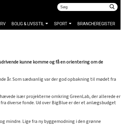
ERV
BOLIG & LIVSSTIL
SPORT
BRANCHEREGISTER
sdrivende kunne komme og få en orientering om de
de år. Som sædvanlig var der god opbakning til mødet fra
hævede især projekterne omkring GreenLab, der allerede er
 fra diverse fonde. Ud over BigBlue er der et anlægsbudget
 og mindre. Lige fra ny byggemodning i den grønne