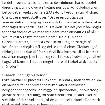
landet, hvor fælles for alle er, at de minimum har fordoblet
deres omsætning over en fireårig periode. For Cykelpartner
betød det en vækst på hele 233,7%, hvilket direktør Michael
Givskov er meget stolt over: ”Det er en utrolig stor
anerkendelse for mig og ikke mindst mine medarbejdere, at vi
modtager den fjerde Gazelle i rækken. Det betyder både noget
for at fastholde vores medarbejdere, men absolut også når vi
skal rekruttere nye medarbejdere”. Hele 37% af de 1790
Gazeller udtaler, at den største udfordring er mangel på
kvalificeret arbejdskraft, og dette kan Michael Givskov også
nikke genkendelse til ”Men det vil ikke komme til at bremse
os, vi har mange jern i ilden og stort fokus på udvikling, hvilket
I også vil komme til at se meget mere til i løbet af de næste
måneder”.
E-handel har ingen grænser
Cykelpartner er placeret i udkants Danmark, men dette er ikke
en barriere for den voksende virksomhed, der uanset
beliggenhed sagtens kan bygge en spændende, innovativ og
jobskabende forretning, for som direktøren udtaler ”Det er
slet ikke nået herud endnu, at de kalder det udkants Danmark,
så vi ser det ikke som en begrænsning”.