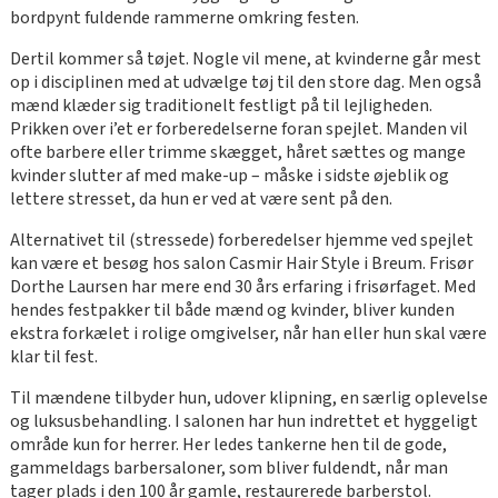
bordpynt fuldende rammerne omkring festen.
Dertil kommer så tøjet. Nogle vil mene, at kvinderne går mest
op i disciplinen med at udvælge tøj til den store dag. Men også
mænd klæder sig traditionelt festligt på til lejligheden.
Prikken over i’et er forberedelserne foran spejlet. Manden vil
ofte barbere eller trimme skægget, håret sættes og mange
kvinder slutter af med make-up – måske i sidste øjeblik og
lettere stresset, da hun er ved at være sent på den.
Alternativet til (stressede) forberedelser hjemme ved spejlet
kan være et besøg hos salon Casmir Hair Style i Breum. Frisør
Dorthe Laursen har mere end 30 års erfaring i frisørfaget. Med
hendes festpakker til både mænd og kvinder, bliver kunden
ekstra forkælet i rolige omgivelser, når han eller hun skal være
klar til fest.
Til mændene tilbyder hun, udover klipning, en særlig oplevelse
og luksusbehandling. I salonen har hun indrettet et hyggeligt
område kun for herrer. Her ledes tankerne hen til de gode,
gammeldags barbersaloner, som bliver fuldendt, når man
tager plads i den 100 år gamle, restaurerede barberstol.