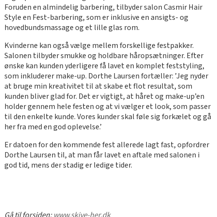
Foruden en almindelig barbering, tilbyder salon Casmir Hair
Style en Fest-barbering, som er inklusive en ansigts- og
hovedbundsmassage og et lille glas rom.
Kvinderne kan også vælge mellem forskellige festpakker.
Salonen tilbyder smukke og holdbare håropsætninger. Efter
ønske kan kunden yderligere få lavet en komplet feststyling,
som inkluderer make-up. Dorthe Laursen fortæller: ’Jeg nyder
at bruge min kreativitet til at skabe et flot resultat, som
kunden bliver glad for. Det er vigtigt, at håret og make-up’en
holder gennem hele festen og at vi vælger et look, som passer
til den enkelte kunde. Vores kunder skal føle sig forkælet og gå
her fra med en god oplevelse.’
Er datoen for den kommende fest allerede lagt fast, opfordrer
Dorthe Laursen til, at man får lavet en aftale med salonen i
god tid, mens der stadig er ledige tider.
Gå til forsiden:
www.skive-her.dk