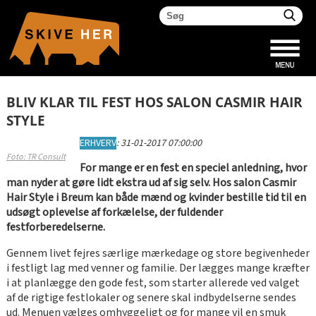
BLIV KLAR TIL FEST HOS SALON CASMIR HAIR
STYLE
ERHVERV
:
31-01-2017 07:00:00
Foto: TR Consult
For mange er en fest en speciel anledning, hvor
man nyder at gøre lidt ekstra ud af sig selv. Hos salon Casmir
Hair Style i Breum kan både mænd og kvinder bestille tid til en
udsøgt oplevelse af forkælelse, der fuldender
festforberedelserne.
Gennem livet fejres særlige mærkedage og store begivenheder
i festligt lag med venner og familie. Der lægges mange kræfter
i at planlægge den gode fest, som starter allerede ved valget
af de rigtige festlokaler og senere skal indbydelserne sendes
ud. Menuen vælges omhyggeligt og for mange vil en smuk