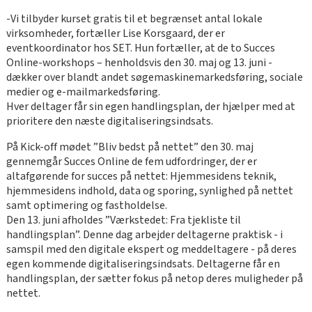
-Vi tilbyder kurset gratis til et begrænset antal lokale
virksomheder, fortæller Lise Korsgaard, der er
eventkoordinator hos SET. Hun fortæller, at de to Succes
Online-workshops – henholdsvis den 30. maj og 13. juni -
dækker over blandt andet søgemaskinemarkedsføring, sociale
medier og e-mailmarkedsføring.
Hver deltager får sin egen handlingsplan, der hjælper med at
prioritere den næste digitaliseringsindsats.
På Kick-off mødet ”Bliv bedst på nettet” den 30. maj
gennemgår Succes Online de fem udfordringer, der er
altafgørende for succes på nettet: Hjemmesidens teknik,
hjemmesidens indhold, data og sporing, synlighed på nettet
samt optimering og fastholdelse.
Den 13. juni afholdes ”Værkstedet: Fra tjekliste til
handlingsplan”. Denne dag arbejder deltagerne praktisk - i
samspil med den digitale ekspert og meddeltagere - på deres
egen kommende digitaliseringsindsats. Deltagerne får en
handlingsplan, der sætter fokus på netop deres muligheder på
nettet.