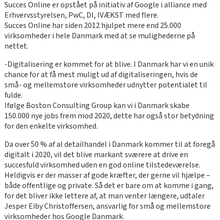
Succes Online er opstået på initiativ af Google i alliance med
Erhvervsstyrelsen, PwC, DI, IVÆKST med flere.
Succes Online har siden 2012 hjulpet mere end 25.000
virksomheder i hele Danmark med at se mulighederne på
nettet.
-Digitalisering er kommet for at blive. I Danmark har vi en unik
chance for at få mest muligt ud af digitaliseringen, hvis de
små- og mellemstore virksomheder udnytter potentialet til
fulde.
Ifølge Boston Consulting Group kan vi i Danmark skabe
150.000 nye jobs frem mod 2020, dette har også stor betydning
for den enkelte virksomhed.
Da over 50 % af al detailhandel i Danmark kommer til at foregå
digitalt i 2020, vil det blive markant sværere at drive en
succesfuld virksomhed uden en god online tilstedeværelse.
Heldigvis er der masser af gode kræfter, der gerne vil hjælpe –
både offentlige og private. Så det er bare om at komme i gang,
for det bliver ikke lettere af, at man venter længere, udtaler
Jesper Eiby Christoffersen, ansvarlig for små og mellemstore
virksomheder hos Google Danmark.