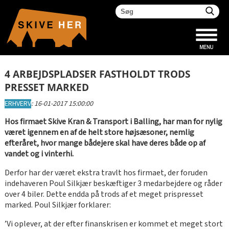
4 ARBEJDSPLADSER FASTHOLDT TRODS
PRESSET MARKED
ERHVERV
:
16-01-2017 15:00:00
Hos firmaet Skive Kran & Transport i Balling, har man for nylig
været igennem en af de helt store højsæsoner, nemlig
efteråret, hvor mange bådejere skal have deres både op af
vandet og i vinterhi.
Derfor har der været ekstra travlt hos firmaet, der foruden
indehaveren Poul Silkjær beskæftiger 3 medarbejdere og råder
over 4 biler. Dette endda på trods af et meget prispresset
marked. Poul Silkjær forklarer:
’Vi oplever, at der efter finanskrisen er kommet et meget stort