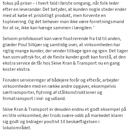
fokus på priser – i hvert fald i første omgang, når folk leder
efter en leverandør. Det betyder, at kunden nogle steder ender
med at købe et prisbilligt produkt, men forvente en
toplevering. Og det behøver man ikke være forretningsmand
for at se, ikke kan hænge sammen i længden. ’
Selvom prisfokusset kan være frustrerende fra tid til anden,
glæder Poul Silkjær sig samtidig over, at virksomheden har
rigtig mange kunder, der vender tilbage igen og igen. Det tager
han som udtryk for, at de fleste kunder godt kan forstå, at den
ekstra service de får hos Skive Kran & Transport nu en gang
koster ekstra.
Foruden serviceringer af bådejere forår og efterår, arbejder
virksomheden med en række andre opgaver, eksempelvis
særtransporter, flytning af stålkonstruktioner og
firmatransport i ind- og udland.
Skive Kran & Transport er desuden endnu et godt eksempel på
en lille virksomhed, der trods svære odds på markedet klarer
sig godt og bidrager positivt til beskæftigelsen i
lokalområdet.