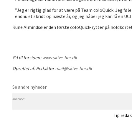
”Jeg er rigtig glad for at være på Team coloQuick. Jeg føler
endnu et skridt op næste år, og jeg håber jeg kan få en UCI
Rune Almindsø er den første coloQuick-rytter på holdkort
Gå til forsiden:
www.skive-her.dk
Oprettet af:
Redaktør
mail@skive-her.dk
Se andre nyheder
Annonce:
Tip reda