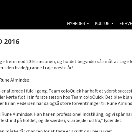
NYHEDER
KULTUR
ERHV
 2016
gge frem mod 2016 sæsonen, og holdet begynder så småt at tage f
r i den hvide/grønne trøje næste år!
 Rune Almindsø:
 allerede i fuld i gang. Team coloQuick har haft et yderst succesful
er kørte flot i sin første sæson hos Team coloQuick. Det blev blan
er Brian Pedersen har da også store forventninger til Rune Almin
d Rune Almindsø. Han har en professionel indstilling, og vi spår ham
ekt ind på holdet, og de værdier, vi arbejder ud fra,” lyder det.
 måske får chancen for at tage et skridt op i hierarkiet.