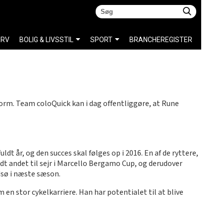
ERV
BOLIG & LIVSSTIL
SPORT
BRANCHEREGISTER
orm. Team coloQuick kan i dag offentliggøre, at Rune
dt år, og den succes skal følges op i 2016. En af de ryttere,
dt andet til sejr i Marcello Bergamo Cup, og derudover
dsø i næste sæson.
 en stor cykelkarriere. Han har potentialet til at blive