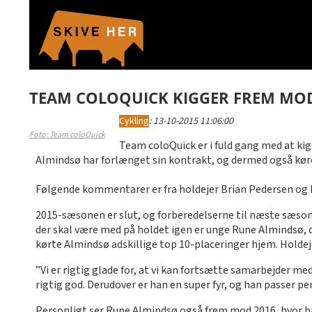
TEAM COLOQUICK KIGGER FREM MOD
Cykling
:
13-10-2015 11:06:00
Foto: Team coloQuick
Team coloQuick er i fuld gang med at ki
Almindsø har forlænget sin kontrakt, og dermed også køre
Følgende kommentarer er fra holdejer Brian Pedersen og
2015-sæsonen er slut, og forberedelserne til næste sæson er
der skal være med på holdet igen er unge Rune Almindsø, d
kørte Almindsø adskillige top 10-placeringer hjem. Holdej
”Vi er rigtig glade for, at vi kan fortsætte samarbejder me
rigtig god. Derudover er han en super fyr, og han passer perf
Personligt ser Rune Almindsø også frem mod 2016, hvor han