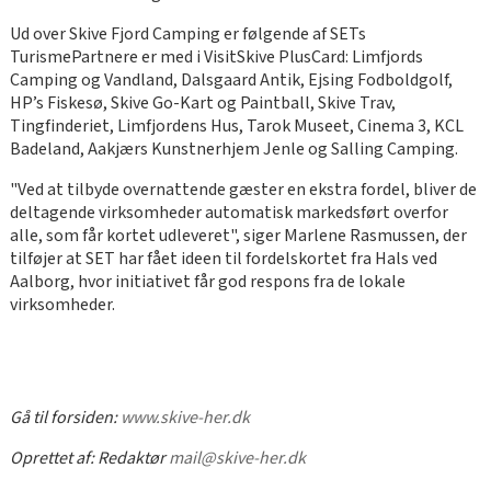
Ud over Skive Fjord Camping er følgende af SETs
TurismePartnere er med i VisitSkive PlusCard: Limfjords
Camping og Vandland, Dalsgaard Antik, Ejsing Fodboldgolf,
HP’s Fiskesø, Skive Go-Kart og Paintball, Skive Trav,
Tingfinderiet, Limfjordens Hus, Tarok Museet, Cinema 3, KCL
Badeland, Aakjærs Kunstnerhjem Jenle og Salling Camping.
"Ved at tilbyde overnattende gæster en ekstra fordel, bliver de
deltagende virksomheder automatisk markedsført overfor
alle, som får kortet udleveret", siger Marlene Rasmussen, der
tilføjer at SET har fået ideen til fordelskortet fra Hals ved
Aalborg, hvor initiativet får god respons fra de lokale
virksomheder.
Gå til forsiden:
www.skive-her.dk
Oprettet af:
Redaktør
mail@skive-her.dk