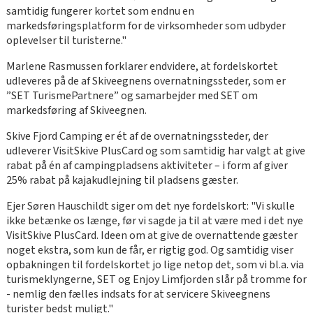
samtidig fungerer kortet som endnu en
markedsføringsplatform for de virksomheder som udbyder
oplevelser til turisterne."
Marlene Rasmussen forklarer endvidere, at fordelskortet
udleveres på de af Skiveegnens overnatningssteder, som er
”SET TurismePartnere” og samarbejder med SET om
markedsføring af Skiveegnen.
Skive Fjord Camping er ét af de overnatningssteder, der
udleverer VisitSkive PlusCard og som samtidig har valgt at give
rabat på én af campingpladsens aktiviteter – i form af giver
25% rabat på kajakudlejning til pladsens gæster.
Ejer Søren Hauschildt siger om det nye fordelskort: "Vi skulle
ikke betænke os længe, før vi sagde ja til at være med i det nye
VisitSkive PlusCard. Ideen om at give de overnattende gæster
noget ekstra, som kun de får, er rigtig god. Og samtidig viser
opbakningen til fordelskortet jo lige netop det, som vi bl.a. via
turismeklyngerne, SET og Enjoy Limfjorden slår på tromme for
- nemlig den fælles indsats for at servicere Skiveegnens
turister bedst muligt."