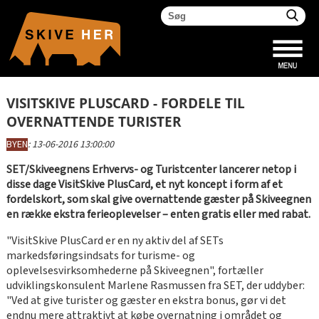
VISITSKIVE PLUSCARD - FORDELE TIL
OVERNATTENDE TURISTER
BYEN
:
13-06-2016 13:00:00
SET/Skiveegnens Erhvervs- og Turistcenter lancerer netop i
disse dage VisitSkive PlusCard, et nyt koncept i form af et
fordelskort, som skal give overnattende gæster på Skiveegnen
en række ekstra ferieoplevelser – enten gratis eller med rabat.
"VisitSkive PlusCard er en ny aktiv del af SETs
markedsføringsindsats for turisme- og
oplevelsesvirksomhederne på Skiveegnen", fortæller
udviklingskonsulent Marlene Rasmussen fra SET, der uddyber:
"Ved at give turister og gæster en ekstra bonus, gør vi det
endnu mere attraktivt at købe overnatning i området og