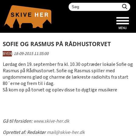
SOFIE OG RASMUS PÅ RÅDHUSTORVET
BYEN
:
18-09-2015 11:35:00
Lørdag den 19. september fra kl. 10.30 optræder lokale Sofie og
Rasmus på Rådhustorvet. Sofie og Rasmus spiller med
ungdommens glød og charme de lækreste radiohits fra start
80´erne og frem til i dag.
Så kom op på torvet og oplev disse to dygtige musikere
Gå til forsiden:
www.skive-her.dk
Oprettet af:
Redaktør
mail@skive-her.dk