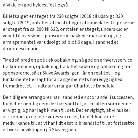
afvikle en god hyldestfest også.
Billetsalget er steget fra 230 solgte i 2018 til udsolgt 330
solgte i 2019, antallet af indstillinger af kandidater til priserne
er steget fra ca. 200 til 522, omtalen er steget, underskud er
vendt til overskud, sponsorerne bakkede markant op, og
arrangementet var udsolgt på blot 6 dage. I sandhed et
drømmescenarie.
”Med så bred en politisk opbakning, så god en erhvervsservice
fra kommunen, opbakning fra billetkøbere og opbakning fra
sponsorerne, så er Skive Awards igen i år en realitet – og
fundamentet er lagt for arrangementets bæredygtighed
fremadrettet.” – udtaler arrangør Charlotte Danefeld.
De tidligere arrangører har i sandhed en stor andel i successen,
for det er nemlig dem der har spottet, at en aften som denne
er vigtig, og har lagt kimen til det. Det er vigtigt, at vi husker
at stoppe op og fejre vores succeser, for dét kan være
medvirkende til, at vi har lidt ekstra brændstof til at fortsætte
erhvervsudviklingen på Skiveegnen.