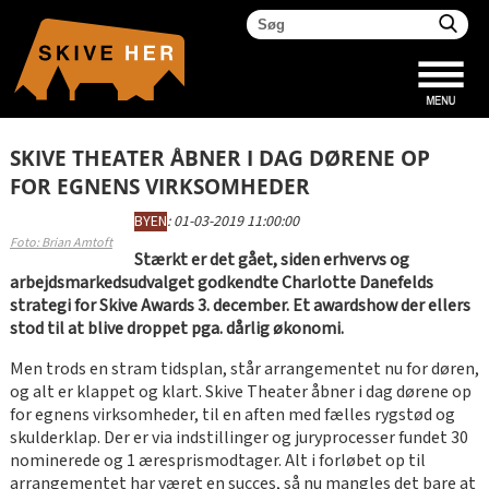
SKIVE THEATER ÅBNER I DAG DØRENE OP
FOR EGNENS VIRKSOMHEDER
BYEN
:
01-03-2019 11:00:00
Foto: Brian Amtoft
Stærkt er det gået, siden erhvervs og
arbejdsmarkedsudvalget godkendte Charlotte Danefelds
strategi for Skive Awards 3. december. Et awardshow der ellers
stod til at blive droppet pga. dårlig økonomi.
Men trods en stram tidsplan, står arrangementet nu for døren,
og alt er klappet og klart. Skive Theater åbner i dag dørene op
for egnens virksomheder, til en aften med fælles rygstød og
skulderklap. Der er via indstillinger og juryprocesser fundet 30
nominerede og 1 æresprismodtager. Alt i forløbet op til
arrangementet har været en succes, så nu mangles det bare at