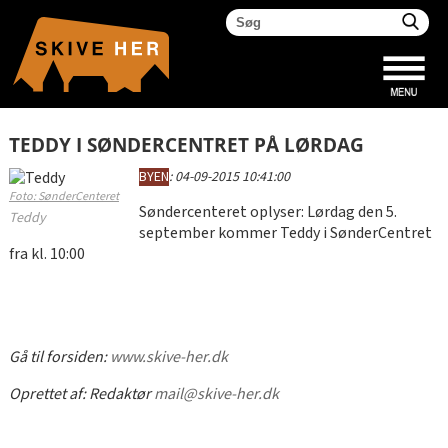
TEDDY I SØNDERCENTRET PÅ LØRDAG
BYEN
:
04-09-2015 10:41:00
Foto: SønderCenteret
Søndercenteret oplyser: Lørdag den 5.
Teddy
september kommer Teddy i SønderCentret
fra kl. 10:00
Gå til forsiden:
www.skive-her.dk
Oprettet af:
Redaktør
mail@skive-her.dk