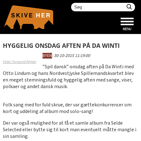
HYGGELIG ONSDAG AFTEN PÅ DA WINTI
BYEN
:
30-10-2015 11:19:00
Foto: Fursund Egnen
”Spil dansk” onsdag aften på Da Winti med
Otto Lindum og hans Nordvestjyske Spillemandskvartet blev
en meget stemningsfuld og hyggelig aften med sange, viser,
polkaer og andet dansk musik.
Folk sang med for fuld skrue, der var gættekonkurrencer om
kort og uddeling af album mod solo-sang!
Der var også mulighed for at få et samle album fra Selde
Selected eller bytte sig til kort man eventuelt måtte mangle i
sin samling.