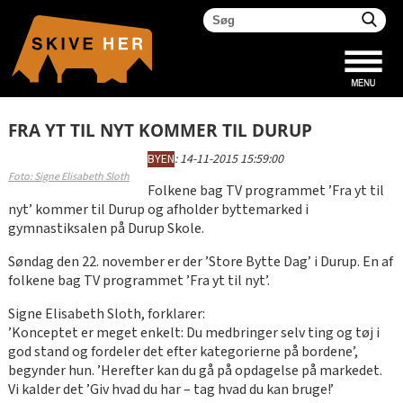
FRA YT TIL NYT KOMMER TIL DURUP
BYEN
:
14-11-2015 15:59:00
Foto: Signe Elisabeth Sloth
Folkene bag TV programmet ’Fra yt til
nyt’ kommer til Durup og afholder byttemarked i
gymnastiksalen på Durup Skole.
Søndag den 22. november er der ’Store Bytte Dag’ i Durup. En af
folkene bag TV programmet ’Fra yt til nyt’.
Signe Elisabeth Sloth, forklarer:
’Konceptet er meget enkelt: Du medbringer selv ting og tøj i
god stand og fordeler det efter kategorierne på bordene’,
begynder hun. ’Herefter kan du gå på opdagelse på markedet.
Vi kalder det ’Giv hvad du har – tag hvad du kan bruge!’