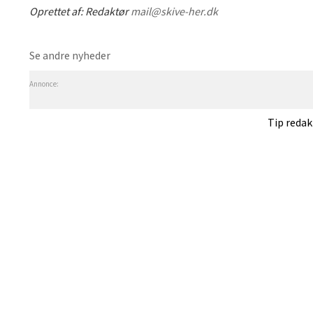
Oprettet af:
Redaktør
mail@skive-her.dk
Se andre nyheder
Annonce:
Tip reda