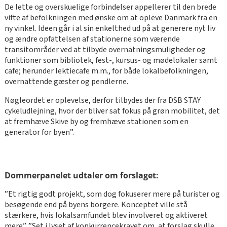
De lette og overskuelige forbindelser appellerer til den brede
vifte af befolkningen med ønske om at opleve Danmark fra en
ny vinkel. Ideen går i al sin enkelthed ud på at generere nyt liv
og ændre opfattelsen af stationerne som værende
transitområder ved at tilbyde overnatningsmuligheder og
funktioner som bibliotek, fest-, kursus- og mødelokaler samt
cafe; herunder lektiecafe m.m., for både lokalbefolkningen,
overnattende gæster og pendlerne.
Nøgleordet er oplevelse, derfor tilbydes der fra DSB STAY
cykeludlejning, hvor der bliver sat fokus på grøn mobilitet, det
at fremhæve Skive by og fremhæve stationen som en
generator for byen”.
Dommerpanelet udtaler om forslaget:
”Et rigtig godt projekt, som dog fokuserer mere på turister og
besøgende end på byens borgere. Konceptet ville stå
stærkere, hvis lokalsamfundet blev involveret og aktiveret
mere”. ”Set i lyset af konkurrencekravet om, at forslag skulle