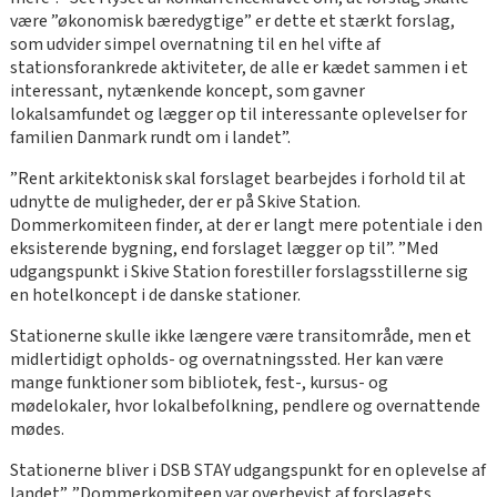
være ”økonomisk bæredygtige” er dette et stærkt forslag,
som udvider simpel overnatning til en hel vifte af
stationsforankrede aktiviteter, de alle er kædet sammen i et
interessant, nytænkende koncept, som gavner
lokalsamfundet og lægger op til interessante oplevelser for
familien Danmark rundt om i landet”.
”Rent arkitektonisk skal forslaget bearbejdes i forhold til at
udnytte de muligheder, der er på Skive Station.
Dommerkomiteen finder, at der er langt mere potentiale i den
eksisterende bygning, end forslaget lægger op til”. ”Med
udgangspunkt i Skive Station forestiller forslagsstillerne sig
en hotelkoncept i de danske stationer.
Stationerne skulle ikke længere være transitområde, men et
midlertidigt opholds- og overnatningssted. Her kan være
mange funktioner som bibliotek, fest-, kursus- og
mødelokaler, hvor lokalbefolkning, pendlere og overnattende
mødes.
Stationerne bliver i DSB STAY udgangspunkt for en oplevelse af
landet”. ”Dommerkomiteen var overbevist af forslagets