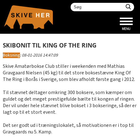
SKIBONIT TIL KING OF THE RING
Boksning
:
08-01-2016 14:47:09
Skive Amatørbokse Club stiller i weekenden med Mathias
Gravgaard Nielsen (45 kg) til det store boksestævne King Of
The Ring i Borås i Sverige, som blev afholdt første gang i 2012.
Til stævnet deltager omkring 300 boksere, som kæmper om
guldet og det meget prestigefulde bælte til kongen af ringen.
Der vil under hele stævnet blive bokset i 3 bokseringe, så der er
lagt op til et stort event.
Det ser godt ud i træningslokalet, så motivationen er i top til
Gravgaards nu 5. Kamp.