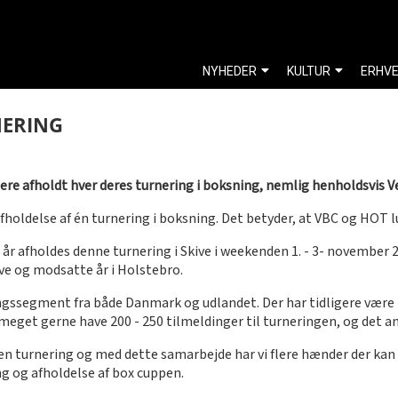
NYHEDER
KULTUR
ERHV
NERING
ere afholdt hver deres turnering i boksning, nemlig henholdsvis V
ldelse af én turnering i boksning. Det betyder, at VBC og HOT lu
år afholdes denne turnering i Skive i weekenden 1. - 3- november
ive og modsatte år i Holstebro.
ingssegment fra både Danmark og udlandet. Der har tidligere være 
l meget gerne have 200 - 250 tilmeldinger til turneringen, og det a
 en turnering og med dette samarbejde har vi flere hænder der kan
ng og afholdelse af box cuppen.