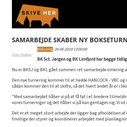
SAMARBEJDE SKABER NY BOKSETUR
Boksning
:
26-06-2019 13:00:00
Foto: Pixabay
BK Sct. Jørgen og BK Limfjord har begge tidlig
Nu er BKSJ og BKL gået sammen i et samarbejde omkring afho
Den nye turnering kommer til at hedde HANCOCK - VBC og i 
sådan kommer den til at skifte, så det hvert andet år er i Sk
"Med samarbejdet håber vi på at få fat i et bredere tilmeld
vores turneringer og det håber vi på kan gentages sig. Vi vi
Det er et meget stort arbejde der ligger bag afholdelsen af
frivillige der styrer og koordinerer arbejdet med planlægni