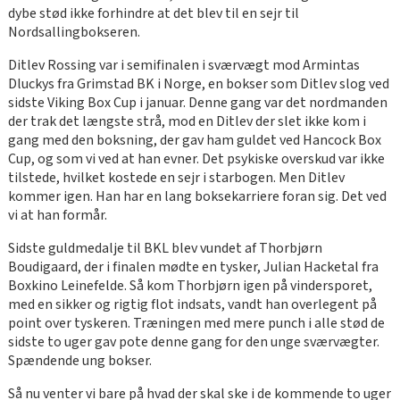
dybe stød ikke forhindre at det blev til en sejr til
Nordsallingbokseren.
Ditlev Rossing var i semifinalen i sværvægt mod Armintas
Dluckys fra Grimstad BK i Norge, en bokser som Ditlev slog ved
sidste Viking Box Cup i januar. Denne gang var det nordmanden
der trak det længste strå, mod en Ditlev der slet ikke kom i
gang med den boksning, der gav ham guldet ved Hancock Box
Cup, og som vi ved at han evner. Det psykiske overskud var ikke
tilstede, hvilket kostede en sejr i starbogen. Men Ditlev
kommer igen. Han har en lang boksekarriere foran sig. Det ved
vi at han formår.
Sidste guldmedalje til BKL blev vundet af Thorbjørn
Boudigaard, der i finalen mødte en tysker, Julian Hacketal fra
Boxkino Leinefelde. Så kom Thorbjørn igen på vindersporet,
med en sikker og rigtig flot indsats, vandt han overlegent på
point over tyskeren. Træningen med mere punch i alle stød de
sidste to uger gav pote denne gang for den unge sværvægter.
Spændende ung bokser.
Så nu venter vi bare på hvad der skal ske i de kommende to uger