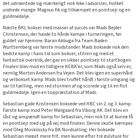
det udmøntede sig mærkeligt nok ikke i advarsler, hvilket
undrede mange. Magnus fik sig tilkæmpet en pointsejr og en
guldmedalje.
Næste BKL bokser med masser af succes var Mads Bejder
Christensen, der havde to hårde kampe i turneringen, før
guldet var hjemme. Baran Akbuga fra Team Baden
Wurttemberg var første modstander. Mads boksede nok den
bedste kamp i hans tid som bokser, stilren og med et
fantastisk overblik, der gav en sikker pointsejr til startbogen.
Finalen blev mod en tidligere KEBK’er, som Mads også selv er,
nemlig Morten Andersen fra Vejen. Det blev igen en superhård
og velbokset kamp. Mads blev truffet hårdt i første omgang og
var til tælling, men red stormen af og scorede sig til en flot
guldmedalje. Igen en toppræstation af Mads.
Sebastian gade Kristensen boksede ved HBC sin 2. og 3. kamp.
Første kamp mod Peter Mølgaard fra Viborg AK. Det blev en
låst og anspændt kamp for Sebastian, men nok til at kunne få
en pointsejr med sig på vej mod finalen. Denne skulle kæmpes
mod Oleg Moskiissky fra BK Nordsalling. Her boksede
Sebastian meget mere frit, men kunne efter tre gulvture for