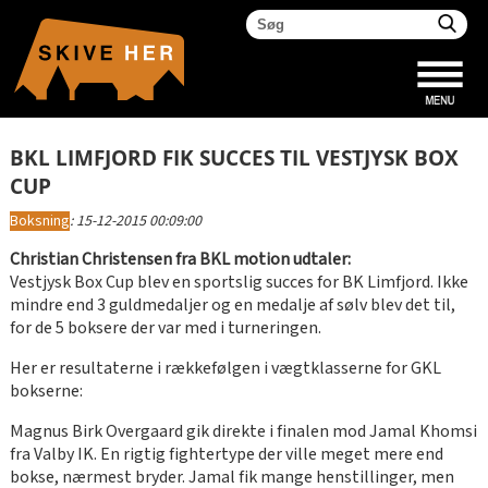
BKL LIMFJORD FIK SUCCES TIL VESTJYSK BOX
CUP
Boksning
:
15-12-2015 00:09:00
Christian Christensen fra BKL motion udtaler:
Vestjysk Box Cup blev en sportslig succes for BK Limfjord. Ikke
mindre end 3 guldmedaljer og en medalje af sølv blev det til,
for de 5 boksere der var med i turneringen.
Her er resultaterne i rækkefølgen i vægtklasserne for GKL
bokserne:
Magnus Birk Overgaard gik direkte i finalen mod Jamal Khomsi
fra Valby IK. En rigtig fightertype der ville meget mere end
bokse, nærmest bryder. Jamal fik mange henstillinger, men