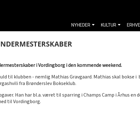
NYHEDER
KULTUR
ERHV
GYNDERMESTERSKABER
yndermesterskaber i Vordingborg i den kommende weekend.
uld til klubben - nemlig Mathias Gravgaard. Mathias skal bokse i
gashvili fra Brønderslev Bokseklub.
ver. Han har bl.a. været til sparring i Champs Camp i Århus en d
ed til Vordingborg.