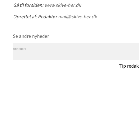
Gå til forsiden:
www.skive-her.dk
Oprettet af:
Redaktør
mail@skive-her.dk
Se andre nyheder
Annonce:
Tip reda