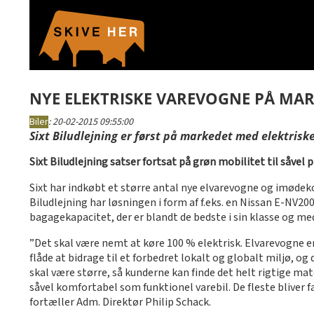
NYE ELEKTRISKE VAREVOGNE PÅ MA
Biler
:
20-02-2015 09:55:00
Sixt Biludlejning er først på markedet med elektriske 
Sixt Biludlejning satser fortsat på grøn mobilitet til såvel
Sixt har indkøbt et større antal nye elvarevogne og imøde
Biludlejning har løsningen i form af f.eks. en Nissan E-NV20
bagagekapacitet, der er blandt de bedste i sin klasse og m
”Det skal være nemt at køre 100 % elektrisk. Elvarevogne er
flåde at bidrage til et forbedret lokalt og globalt miljø, og
skal være større, så kunderne kan finde det helt rigtige m
såvel komfortabel som funktionel varebil. De fleste bliver fa
fortæller Adm. Direktør Philip Schack.