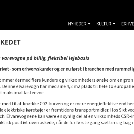
NYHEDER
KULTUR
ERHV
RKEDET
varevogne på billig, fleksibel lejebasis
 privat- som erhvervskunder og er nu først i branchen med rummelig
kommer dermed flere kunders og virksomheders ønske om en grøn og
0. Denne elvarevogn har med sine 4,2 m2 plads til hele to europall
ed maksimal lasteevne.
 med til at knække C02-kurven og er mere energieffektive end benz
 de elektriske køretøjer er fremtidens transportmidler. Hos Sixt ve
atch. Elvarevognene kan være en synlig del af en virksomheds CSR-
ktisk positivt overraskede, når de for første gang sætter sig bag r