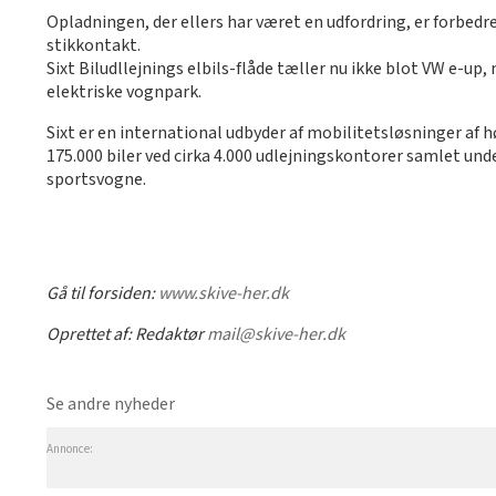
Opladningen, der ellers har været en udfordring, er forbedr
stikkontakt.
Sixt Biludllejnings elbils-flåde tæller nu ikke blot VW e-up
elektriske vognpark.
Sixt er en international udbyder af mobilitetsløsninger af h
175.000 biler ved cirka 4.000 udlejningskontorer samlet unde
sportsvogne.
Gå til forsiden:
www.skive-her.dk
Oprettet af:
Redaktør
mail@skive-her.dk
Se andre nyheder
Annonce: