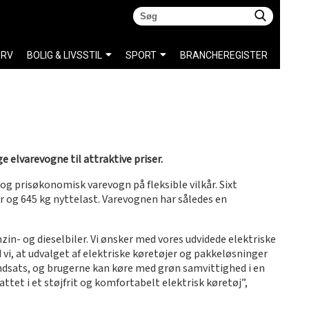
ERV
BOLIG & LIVSSTIL
SPORT
BRANCHEREGISTER
e elvarevogne til attraktive priser.
 prisøkonomisk varevogn på fleksible vilkår. Sixt
er og 645 kg nyttelast. Varevognen har således en
in- og dieselbiler. Vi ønsker med vores udvidede elektriske
d vi, at udvalget af elektriske køretøjer og pakkeløsninger
indsats, og brugerne kan køre med grøn samvittighed i en
attet i et støjfrit og komfortabelt elektrisk køretøj”,