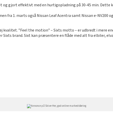
et og gjort effektivt med en hurtigopladning på 30-45 min. Dette 
, men fra 1. marts også Nissan Leaf Acentra samt Nissan e-NV200 og
øj kvalitet. ”Feel the motion” – Sixts motto – er udbredt i mere e
r Sixts brand. Sixt kan præsentere en flåde med alt fra elbiler, el