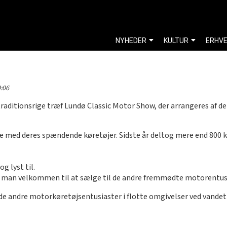
NYHEDER
KULTUR
ERHV
:06
 traditionsrige træf Lundø Classic Motor Show, der arrangeres af
e med deres spændende køretøjer. Sidste år deltog mere end 800 kø
g lyst til.
r man velkommen til at sælge til de andre fremmødte motorentusi
øde andre motorkøretøjsentusiaster i flotte omgivelser ved vandet 