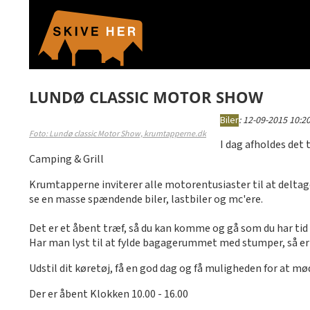
LUNDØ CLASSIC MOTOR SHOW
Biler
:
12-09-2015 10:20
Foto: Lundø classic Motor Show, krumtapperne.dk
I dag afholdes det
Camping & Grill
Krumtapperne inviterer alle motorentusiaster til at deltag
se en masse spændende biler, lastbiler og mc'ere.
Det er et åbent træf, så du kan komme og gå som du har tid o
Har man lyst til at fylde bagagerummet med stumper, så e
Udstil dit køretøj, få en god dag og få muligheden for at m
Der er åbent Klokken 10.00 - 16.00