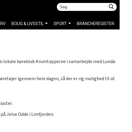
ERV
BOLIG & LIVSSTIL
SPORT
BRANCHEREGISTER
 den lokale køreklub Krumtapperne i samarbejde med Lundø
retøjer igennem hele dagen, så der er rig mulighed til at
aster.
på Jelse Odde i Limfjorden.