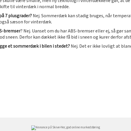
e skulle være smalle, men ny teknologi i vinterdækkene gør, at de
ifte til vinterdæk i normal bredde.
 på 7 plusgrader?
Nej. Sommerdæk kan stadig bruges, når temperat
 også sæson for vinterdæk.
BS-bremser
? Nej. Uanset om du har ABS-bremser eller ej, så gør
sneen. Derfor kan dækket ikke få bid i sneen og kurer derfor afst
ægge et sommerdæk i bilen i stedet?
Nej. Det er ikke lovligt at bl