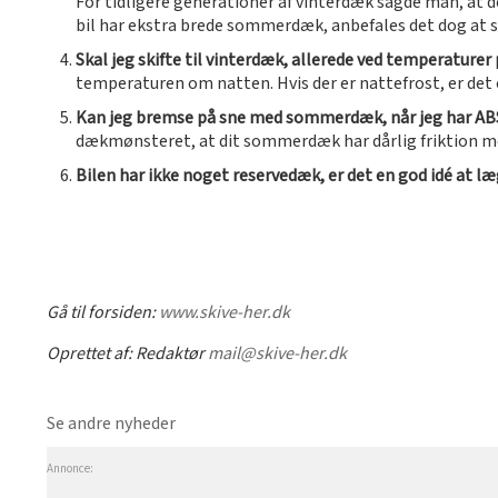
For tidligere generationer af vinterdæk sagde man, at d
bil har ekstra brede sommerdæk, anbefales det dog at sk
Skal jeg skifte til vinterdæk, allerede ved temperaturer
temperaturen om natten. Hvis der er nattefrost, er det
Kan jeg bremse på sne med sommerdæk, når jeg har A
dækmønsteret, at dit sommerdæk har dårlig friktion mod 
Bilen har ikke noget reservedæk, er det en god idé at l
Gå til forsiden:
www.skive-her.dk
Oprettet af:
Redaktør
mail@skive-her.dk
Se andre nyheder
Annonce: