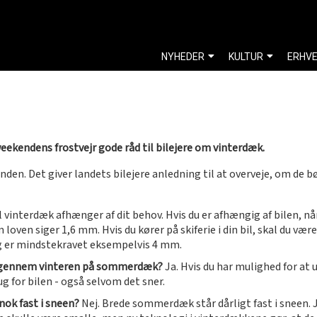
NYHEDER
KULTUR
ERHV
eekendens frostvejr gode råd til bilejere om vinterdæk.
n. Det giver landets bilejere anledning til at overveje, om de bør
l vinterdæk afhænger af dit behov. Hvis du er afhængig af bilen, når
ven siger 1,6 mm. Hvis du kører på skiferie i din bil, skal du væ
ig er mindstekravet eksempelvis 4 mm.
mme gennem vinteren på sommerdæk?
Ja. Hvis du har mulighed for at 
g for bilen - også selvom det sner.
nok fast i sneen?
Nej. Brede sommerdæk står dårligt fast i sneen. Jo 