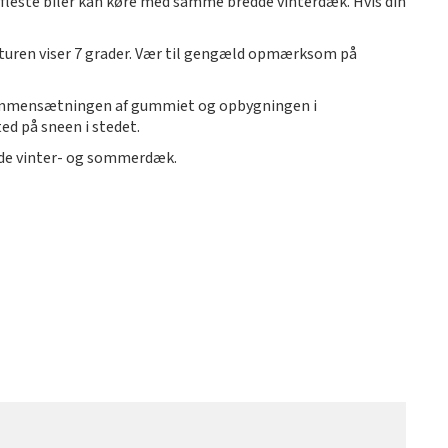
 fleste biler kan køre med samme bredde vinterdæk. Hvis din
uren viser 7 grader. Vær til gengæld opmærksom på
 sammensætningen af gummiet og opbygningen i
ed på sneen i stedet.
ande vinter- og sommerdæk.