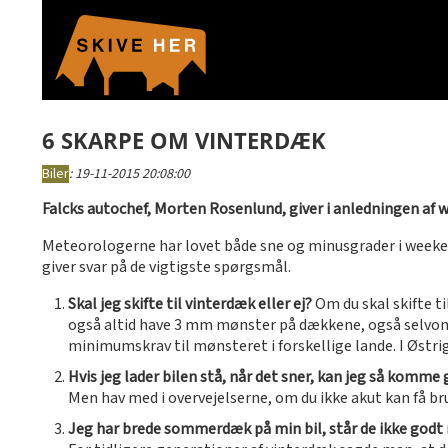
6 SKARPE OM VINTERDÆK
Biler
:
19-11-2015 20:08:00
Falcks autochef, Morten Rosenlund, giver i anledningen af w
Meteorologerne har lovet både sne og minusgrader i weekende
giver svar på de vigtigste spørgsmål.
Skal jeg skifte til vinterdæk eller ej?
Om du skal skifte ti
også altid have 3 mm mønster på dækkene, også selvom lo
minimumskrav til mønsteret i forskellige lande. I Østr
Hvis jeg lader bilen stå, når det sner, kan jeg så ko
Men hav med i overvejelserne, om du ikke akut kan få bru
Jeg har brede sommerdæk på min bil, står de ikke godt 