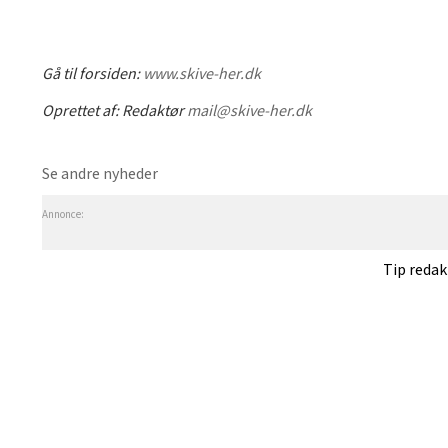
Gå til forsiden:
www.skive-her.dk
Oprettet af:
Redaktør
mail@skive-her.dk
Se andre nyheder
Annonce:
Tip reda