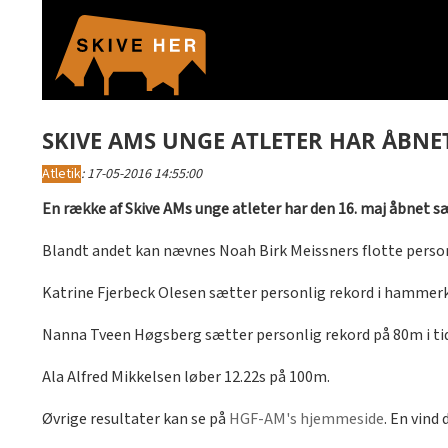
SKIVE AMS UNGE ATLETER HAR ÅBN
Atletik
:
17-05-2016 14:55:00
En række af Skive AMs unge atleter har den 16. maj åbnet sæ
Blandt andet kan nævnes Noah Birk Meissners flotte perso
Katrine Fjerbeck Olesen sætter personlig rekord i hammerka
Nanna Tveen Høgsberg sætter personlig rekord på 80m i tide
Ala Alfred Mikkelsen løber 12.22s på 100m.
Øvrige resultater kan se på
HGF-AM's hjemmeside
. En vind