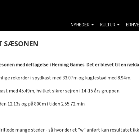
NYHEDER
KULTUR
ERHV
ET SÆSONEN
sonen med deltagelse i Herning Games. Det er blevet til en række 
nlige rekorder i spydkast med 33.07m og kuglestød med 8.94m.
st med 45.49m, hvilket sikrer sejren i 14-15 års gruppen.
n 12.13s og på 800m i tiden 2.55.72 min.
 drillede mange steder - så hvor der et "w" anført kan resultatet i